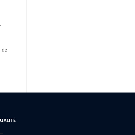
-
e de
UALITÉ