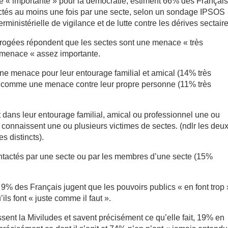
« importante » pour la démocratie, estiment 66% des Français,
ctés au moins une fois par une secte, selon un sondage IPSOS
rministérielle de vigilance et de lutte contre les dérives sectaire
rogées répondent que les sectes sont une menace « très
 menace « assez importante.
ne menace pour leur entourage familial et amical (14% très
% comme une menace contre leur propre personne (11% très
dans leur entourage familial, amical ou professionnel une ou
 connaissent une ou plusieurs victimes de sectes. (ndlr les deu
 distincts).
ntactés par une secte ou par les membres d’une secte (15%
, 9% des Français jugent que les pouvoirs publics « en font trop 
ils font « juste comme il faut ».
ent la Miviludes et savent précisément ce qu’elle fait, 19% en