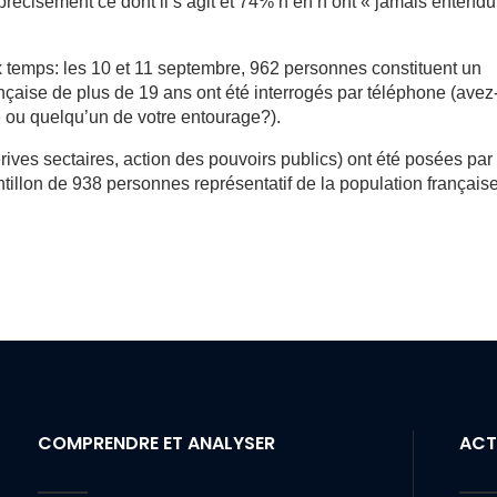
récisément ce dont il s’agit et 74% n’en n’ont « jamais entendu
 temps: les 10 et 11 septembre, 962 personnes constituent un
ançaise de plus de 19 ans ont été interrogés par téléphone (avez
 ou quelqu’un de votre entourage?).
rives sectaires, action des pouvoirs publics) ont été posées par
tillon de 938 personnes représentatif de la population français
COMPRENDRE ET ANALYSER
ACT