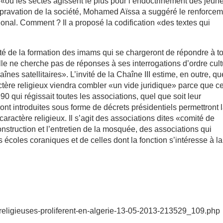
 «où les sectes agissent le plus pour l’endoctrinement des jeun
pravation de la société, Mohamed Aïssa a suggéré le renforce
tional. Comment ? Il a proposé la codification «des textes qui
lité de la formation des imams qui se chargeront de répondre à t
le ne cherche pas de réponses à ses interrogations d’ordre cult
înes satellitaires». L’invité de la Chaîne III estime, en outre, qu
actère religieux viendra combler «un vide juridique» parce que c
90 qui régissait toutes les associations, quel que soit leur
ont introduites sous forme de décrets présidentiels permettront 
caractère religieux. Il s’agit des associations dites «comité de
onstruction et l’entretien de la mosquée, des associations qui
s écoles coraniques et de celles dont la fonction s’intéresse à la
-religieuses-proliferent-en-algerie-13-05-2013-213529_109.php