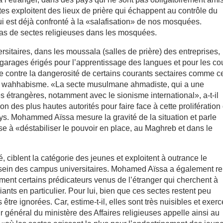
es exploitent des lieux de prière qui échappent au contrôle du
 est déjà confronté à la «salafisation» de nos mosquées.
pas de sectes religieuses dans les mosquées.
sitaires, dans les moussala (salles de prière) des entreprises,
 garages érigés pour l’apprentissage des langues et pour les co
arde contre la dangerosité de certains courants sectaires comme 
e wahhabisme. «La secte musulmane ahmadiste, qui a une
es étrangères, notamment avec le sionisme international», a-t-il
n des plus hautes autorités pour faire face à cette prolifération
ays. Mohammed Aïssa mesure la gravité de la situation et parle
e à «déstabiliser le pouvoir en place, au Maghreb et dans le
 ciblent la catégorie des jeunes et exploitent à outrance le
 sein des campus universitaires. Mohamed Aïssa a également re
ment certains prédicateurs venus de l’étranger qui cherchent à
ants en particulier. Pour lui, bien que ces sectes restent peu
être ignorées. Car, estime-t-il, elles sont très nuisibles et exerc
r général du ministère des Affaires religieuses appelle ainsi au