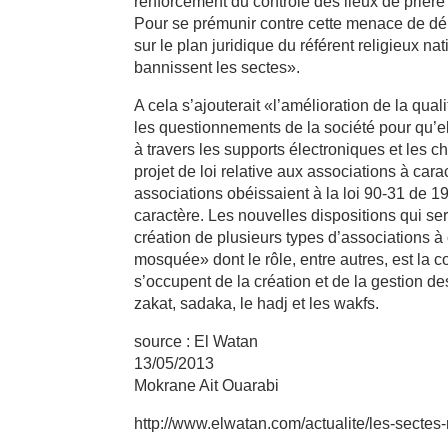
renforcement du contrôle des lieux de prière
Pour se prémunir contre cette menace de dé
sur le plan juridique du référent religieux na
bannissent les sectes».
A cela s’ajouterait «l’amélioration de la qua
les questionnements de la société pour qu’el
à travers les supports électroniques et les cha
projet de loi relative aux associations à car
associations obéissaient à la loi 90-31 de 19
caractère. Les nouvelles dispositions qui ser
création de plusieurs types d’associations à 
mosquée» dont le rôle, entre autres, est la c
s’occupent de la création et de la gestion de
zakat, sadaka, le hadj et les wakfs.
source : El Watan
13/05/2013
Mokrane Ait Ouarabi
http://www.elwatan.com/actualite/les-sectes