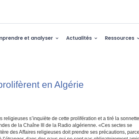
prendre et analyser
Actualités
Ressources
rolifèrent en Algérie
 religieuses s’inquiète de cette prolifération et a tiré la sonnett
ondes de la Chaîne III de la Radio algérienne. «Ces sectes se
stère des Affaires religieuses doit prendre ses précautions, parc
à l’étranger, dans des pays qui ne sont pas obligatoirement ami