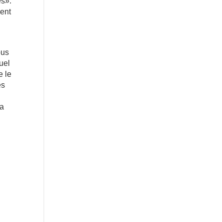
es».
ment
ous
uel
e le
es
la