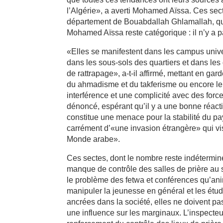
l’Algérie», a averti Mohamed Aïssa. Ces sect
département de Bouabdallah Ghlamallah, qui
Mohamed Aïssa reste catégorique : il n’y a 
«Elles se manifestent dans les campus univer
dans les sous-sols des quartiers et dans les
de rattrapage», a-t-il affirmé, mettant en g
du ahmadisme et du takferisme ou encore l
interférence et une complicité avec des forc
dénoncé, espérant qu’il y a une bonne réactio
constitue une menace pour la stabilité du p
carrément d’«une invasion étrangère» qui vis
Monde arabe».
Ces sectes, dont le nombre reste indéterminé,
manque de contrôle des salles de prière au
le problème des fetwa et conférences qu’ani
manipuler la jeunesse en général et les étudi
ancrées dans la société, elles ne doivent pas 
une influence sur les marginaux. L’inspecteu