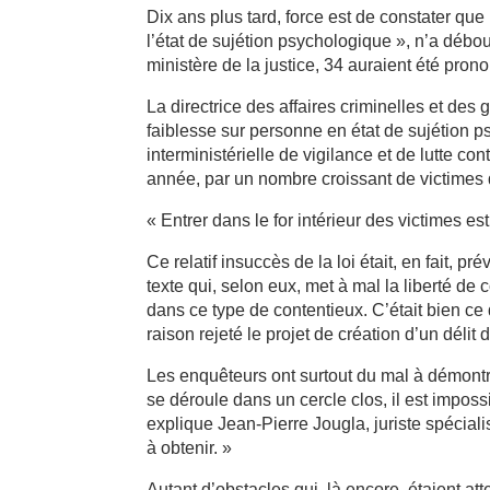
Dix ans plus tard, force est de constater que 
l’état de sujétion psychologique », n’a déb
ministère de la justice, 34 auraient été pr
La directrice des affaires criminelles et des
faiblesse sur personne en état de sujétion ps
interministérielle de vigilance et de lutte co
année, par un nombre croissant de victimes 
« Entrer dans le for intérieur des victimes es
Ce relatif insuccès de la loi était, en fait, 
texte qui, selon eux, met à mal la liberté d
dans ce type de contentieux. C’était bien ce 
raison rejeté le projet de création d’un délit
Les enquêteurs ont surtout du mal à démontrer
se déroule dans un cercle clos, il est imposs
explique Jean-Pierre Jougla, juriste spécialist
à obtenir. »
Autant d’obstacles qui, là encore, étaient a