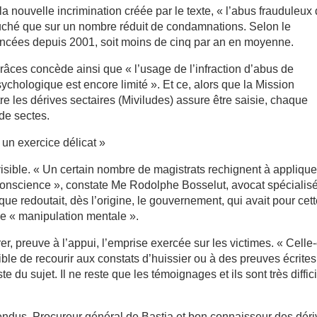
la nouvelle incrimination créée par le texte, « l’abus frauduleux
ouché que sur un nombre réduit de condamnations. Selon le
ononcées depuis 2001, soit moins de cinq par an en moyenne.
 grâces concède ainsi que « l’usage de l’infraction d’abus de
ychologique est encore limité ». Et ce, alors que la Mission
ntre les dérives sectaires (Miviludes) assure être saisie, chaque
de sectes.
t un exercice délicat »
prévisible. « Un certain nombre de magistrats rechignent à appliqu
e conscience », constate Me Rodolphe Bosselut, avocat spécialis
que redoutait, dès l’origine, le gouvernement, qui avait pour cet
 de « manipulation mentale ».
, preuve à l’appui, l’emprise exercée sur les victimes. « Celle-
ible de recourir aux constats d’huissier ou à des preuves écrites
e du sujet. Il ne reste que les témoignages et ils sont très diffic
ttendus. Procureur général de Bastia et bon connaisseur des dér