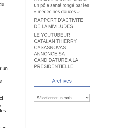
 de
un pôle santé rongé par les
« médecines douces »
RAPPORT D’ACTIVITE
DE LA MIVILUDES
LE YOUTUBEUR
CATALAN THIERRY
CASASNOVAS
ANNONCE SA
CANDIDATURE A LA
PRESIDENTIELLE
er un
é
Archives
te
Archives
ci
,
iles
ives