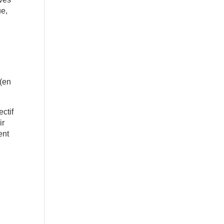
ue,
 (en
ectif
ir
ent