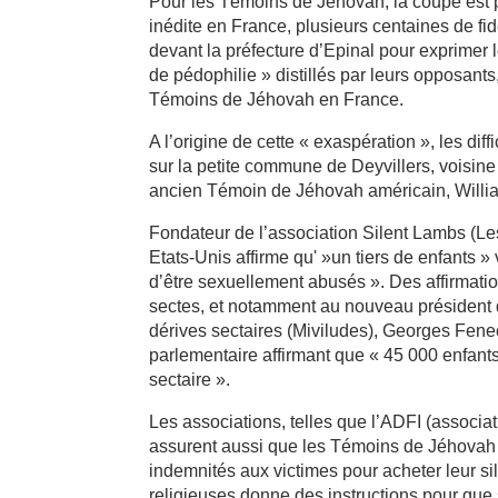
Pour les Témoins de Jéhovah, la coupe est p
inédite en France, plusieurs centaines de f
devant la préfecture d’Epinal pour exprimer 
de pédophilie » distillés par leurs opposant
Témoins de Jéhovah en France.
A l’origine de cette « exaspération », les dif
sur la petite commune de Deyvillers, voisine 
ancien Témoin de Jéhovah américain, Willi
Fondateur de l’association Silent Lambs (L
Etats-Unis affirme qu' »un tiers de enfants 
d’être sexuellement abusés ». Des affirmation
sectes, et notamment au nouveau président de 
dérives sectaires (Miviludes), Georges Fen
parlementaire affirmant que « 45 000 enfan
sectaire ».
Les associations, telles que l’ADFI (associa
assurent aussi que les Témoins de Jéhovah 
indemnités aux victimes pour acheter leur si
religieuses donne des instructions pour que s