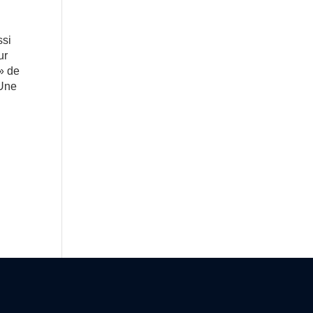
ssi
ur
 » de
 Une
e