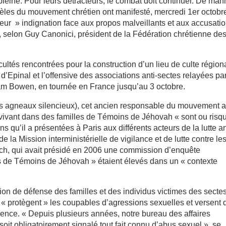
leine. Pour leurs détracteurs, le combat doit continuer. De man
idèles du mouvement chrétien ont manifesté, mercredi 1er octobr
leur » indignation face aux propos malveillants et aux accusati
s, selon Guy Canonici, président de la Fédération chrétienne de
ficultés rencontrées pour la construction d’un lieu de culte région
d’Epinal et l’offensive des associations anti-sectes relayées pa
am Bowen, en tournée en France jusqu’au 3 octobre.
es agneaux silencieux), cet ancien responsable du mouvement 
» vivant dans des familles de Témoins de Jéhovah « sont ou risq
s qu’il a présentées à Paris aux différents acteurs de la lutte an
la Mission interministérielle de vigilance et de lutte contre le
ech, qui avait présidé en 2006 une commission d’enquête
ts de Témoins de Jéhovah » étaient élevés dans un « contexte
tion de défense des familles et des individus victimes des secte
« protègent » les coupables d’agressions sexuelles et versent 
lence. « Depuis plusieurs années, notre bureau des affaires
oit obligatoirement signalé tout fait connu d’abus sexuel », se