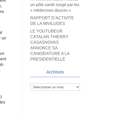
ière
un pôle santé rongé par les
e,
« médecines douces »
ons
s
RAPPORT D’ACTIVITE
DE LA MIVILUDES
LE YOUTUBEUR
al
CATALAN THIERRY
r un
CASASNOVAS
ANNONCE SA
aux
CANDIDATURE A LA
uent
PRESIDENTIELLE
ti-
s
Archives
Archives
s)
des