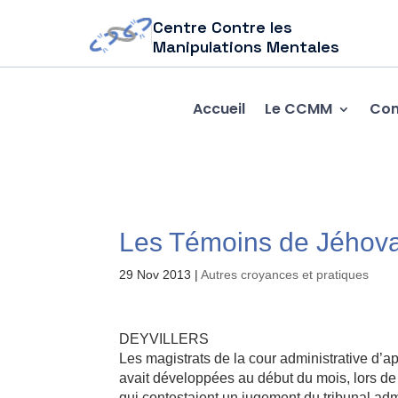
Centre Contre les
Manipulations Mentales
Accueil
Le CCMM
Com
Les Témoins de Jéhov
29 Nov 2013
|
Autres croyances et pratiques
DEYVILLERS
Les magistrats de la cour administrative d’a
avait développées au début du mois, lors de
qui contestaient un jugement du tribunal admi