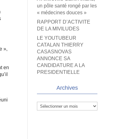
un pôle santé rongé par les
n
« médecines douces »
s
RAPPORT D’ACTIVITE
DE LA MIVILUDES
LE YOUTUBEUR
CATALAN THIERRY
e »,
CASASNOVAS
ANNONCE SA
CANDIDATURE A LA
t en
PRESIDENTIELLE
u’il
Archives
éuni
Archives