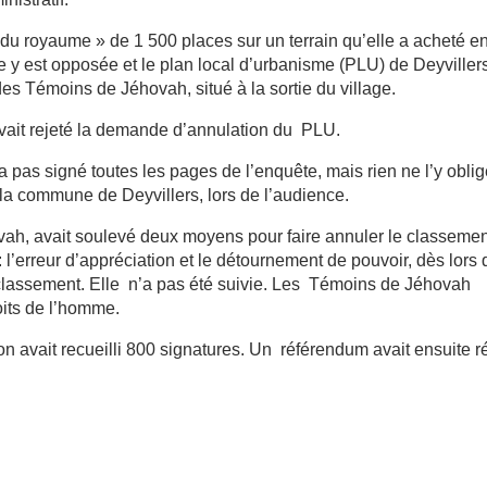
 du royaume » de 1 500 places sur un terrain qu’elle a acheté e
e y est opposée et le plan local d’urbanisme (PLU) de Deyviller
 des Témoins de Jéhovah, situé à la sortie du village.
avait rejeté la demande d’annulation du PLU.
a pas signé toutes les pages de l’enquête, mais rien ne l’y oblig
 la commune de Deyvillers, lors de l’audience.
h, avait soulevé deux moyens pour faire annuler le classemen
: l’erreur d’appréciation et le détournement de pouvoir, dès lors q
e classement. Elle n’a pas été suivie. Les Témoins de Jéhovah
oits de l’homme.
on avait recueilli 800 signatures. Un référendum avait ensuite r