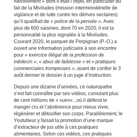
harcèlement »
dont il était l’objet, en particulier du
fait de la Miviludes (mission interministérielle de
vigilance et de lutte contre les dérives sectaires)
qu’il qualifiait de
« police de la pensée ».
Avec
plus de 600 saisines, dont 70 en 2020, il est la
personnalité la plus signalée à la Miviludes.
Courant 2020, le parquet de Perpignan (P.-O.) a
ouvert une information judiciaire à son encontre
pour
« exercice illégal de la profession de
médecin »
,
« abus de faiblesse »
et «
pratiques
commerciales trompeuses »
, avant de confier le 3
août dernier le dossier à un juge d’instruction.
Depuis une dizaine d’années, ce naturopathe
s’est fait connaître par ses vidéos, cumulant plus
de cent millions de
« vues
« , où il défend le
manger cru et l’abstinence pour mieux vivre,
régénérer et détoxifier son corps. Parallèlement, le
Youtubeur y faisait la promotion d’une marque
d’extracteur de jus utile à ces pratiques
alimentaires. Selon ces vidéos, ces pratiques