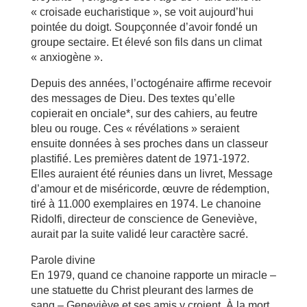
« croisade eucharistique », se voit aujourd’hui
pointée du doigt. Soupçonnée d’avoir fondé un
groupe sectaire. Et élevé son fils dans un climat
« anxiogène ».
Depuis des années, l’octogénaire affirme recevoir
des messages de Dieu. Des textes qu’elle
copierait en onciale*, sur des cahiers, au feutre
bleu ou rouge. Ces « révélations » seraient
ensuite données à ses proches dans un classeur
plastifié. Les premières datent de 1971-1972.
Elles auraient été réunies dans un livret, Message
d’amour et de miséricorde, œuvre de rédemption,
tiré à 11.000 exemplaires en 1974. Le chanoine
Ridolfi, directeur de conscience de Geneviève,
aurait par la suite validé leur caractère sacré.
Parole divine
En 1979, quand ce chanoine rapporte un miracle –
une statuette du Christ pleurant des larmes de
sang – Geneviève et ses amis y croient. À la mort