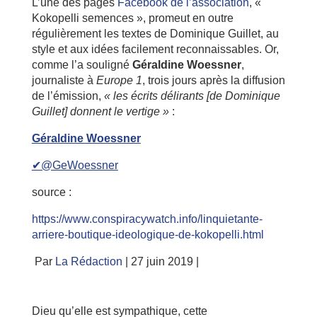
L’une des pages
Facebook de l’association
, «
Kokopelli semences », promeut en outre
régulièrement les textes de Dominique Guillet, au
style et aux idées facilement reconnaissables. Or,
comme l’a souligné
Géraldine Woessner
,
journaliste à
Europe 1
, trois jours après la diffusion
de l’émission,
« les écrits délirants [de Dominique
Guillet] donnent le vertige »
:
Géraldine Woessner
✔@GeWoessner
source :
https://www.conspiracywatch.info/linquietante-
arriere-boutique-ideologique-de-kokopelli.html
Par
La Rédaction
| 27 juin 2019 |
Dieu qu’elle est sympathique, cette