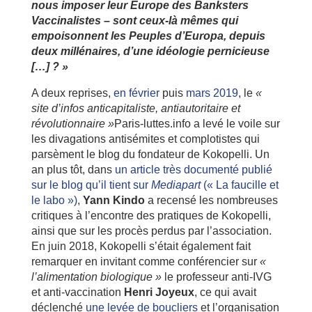
nous imposer leur Europe des Banksters
Vaccinalistes – sont ceux-là mêmes qui
empoisonnent les Peuples d’Europa, depuis
deux millénaires, d’une idéologie pernicieuse
[…] ? »
A deux reprises,
en février
puis
mars 2019
, le
«
site d’infos anticapitaliste, antiautoritaire et
révolutionnaire »
Paris-luttes.info a levé le voile sur
les divagations antisémites et complotistes qui
parsèment le blog du fondateur de Kokopelli. Un
an plus tôt, dans
un article très documenté publié
sur le blog qu’il tient sur
Mediapart
(« La faucille et
le labo »)
,
Yann Kindo
a recensé les nombreuses
critiques à l’encontre des pratiques de Kokopelli,
ainsi que sur les procès perdus par l’association.
En juin 2018, Kokopelli s’était également fait
remarquer en invitant comme conférencier sur
«
l’alimentation biologique »
le professeur anti-IVG
et anti-vaccination
Henri Joyeux
, ce qui avait
déclenché
une levée de boucliers
et l’organisation