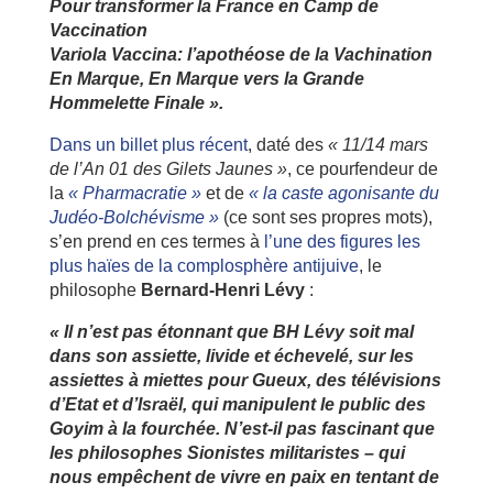
Pour transformer la France en Camp de
Vaccination
Variola Vaccina: l’apothéose de la Vachination
En Marque, En Marque vers la Grande
Hommelette Finale ».
Dans un billet plus récent
, daté des
« 11/14 mars
de l’An 01 des Gilets Jaunes »
, ce pourfendeur de
la
« Pharmacratie »
et de
« la caste agonisante du
Judéo-Bolchévisme »
(ce sont ses propres mots),
s’en prend en ces termes à
l’une des figures les
plus haïes de la complosphère antijuive
, le
philosophe
Bernard-Henri Lévy
:
« Il n’est pas étonnant que BH Lévy soit mal
dans son assiette, livide et échevelé, sur les
assiettes à miettes pour Gueux, des télévisions
d’Etat et d’Israël, qui manipulent le public des
Goyim à la fourchée. N’est-il pas fascinant que
les philosophes Sionistes militaristes – qui
nous empêchent de vivre en paix en tentant de