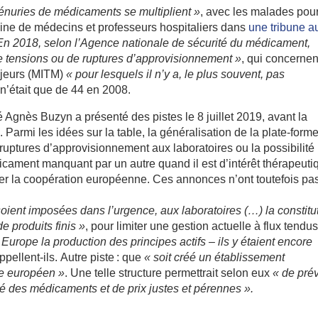
pénuries de médicaments se multiplient »
, avec les malades pou
aine de médecins et professeurs hospitaliers dans
une tribune a
En 2018, selon l’Agence nationale de sécurité du médicament,
e tensions ou de ruptures d’approvisionnement »
, qui concernen
ajeurs (MITM)
« pour lesquels il n’y a, le plus souvent, pas
e n’était que de 44 en 2008.
é Agnès Buzyn a présenté des pistes le 8 juillet 2019, avant la
 Parmi les idées sur la table, la généralisation de la plate-form
ruptures d’approvisionnement aux laboratoires ou la possibilité
ament manquant par un autre quand il est d’intérêt thérapeuti
er la coopération européenne. Ces annonces n’ont toutefois pa
oient imposées dans l’urgence, aux laboratoires (…) la constitu
e produits finis »
, pour limiter une gestion actuelle à flux tendus.
n Europe la production des principes actifs – ils y étaient encore
appellent-ils. Autre piste : que
« soit créé un établissement
le européen »
. Une telle structure permettrait selon eux
« de pré
té des médicaments et de prix justes et pérennes ».