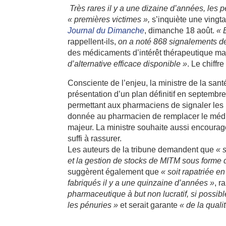
Très rares il y a une dizaine d’années, les 
« premières victimes »,
s’inquiète une vingt
Journal du Dimanche
, dimanche 18 août.
« 
rappellent-ils,
on a noté 868 signalements d
des médicaments d’intérêt thérapeutique m
d’alternative efficace disponible »
. Le chiffr
Consciente de l’enjeu, la ministre de la sant
présentation d’un plan définitif en septembre.
permettant aux pharmaciens de signaler les 
donnée au pharmacien de remplacer le médic
majeur. La ministre souhaite aussi encourag
suffi à rassurer.
Les auteurs de la tribune demandent que
« s
et la gestion de stocks de MITM sous forme d
suggèrent également que
« soit rapatriée e
fabriqués il y a une quinzaine d’années »
, r
pharmaceutique à but non lucratif, si possib
les pénuries »
et serait garante
« de la quali