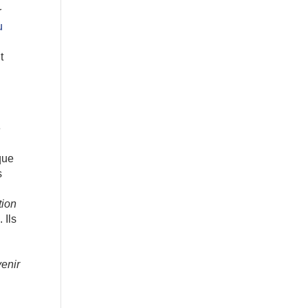
r
u
t
e
que
s
tion
 Ils
venir