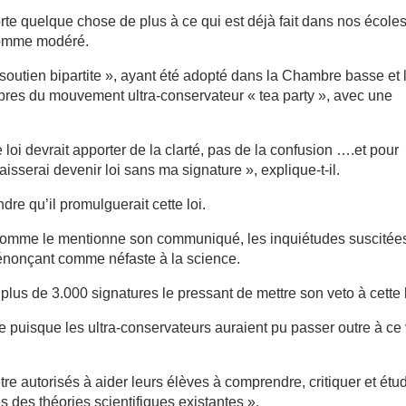
rte quelque chose de plus à ce qui est déjà fait dans nos écoles
 comme modéré.
 soutien bipartite », ayant été adopté dans la Chambre basse et 
es du mouvement ultra-conservateur « tea party », avec une
 loi devrait apporter de la clarté, pas de la confusion ….et pour
laisserai devenir loi sans ma signature », explique-t-il.
dre qu’il promulguerait cette loi.
, comme le mentionne son communiqué, les inquiétudes suscitée
dénonçant comme néfaste à la science.
 plus de 3.000 signatures le pressant de mettre son veto à cette l
 puisque les ultra-conservateurs auraient pu passer outre à ce
tre autorisés à aider leurs élèves à comprendre, critiquer et étu
es des théories scientifiques existantes ».