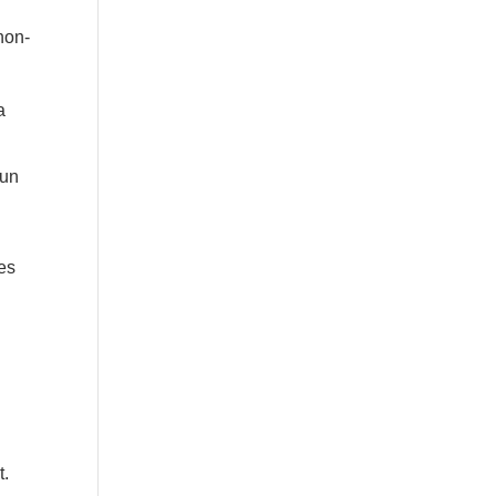
 non-
a
 un
ces
t.