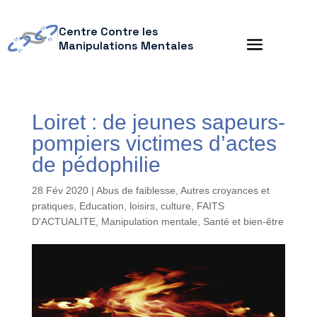
Centre Contre les
Manipulations Mentales
Loiret : de jeunes sapeurs-
pompiers victimes d’actes
de pédophilie
28 Fév 2020
|
Abus de faiblesse
,
Autres croyances et
pratiques
,
Education, loisirs, culture
,
FAITS
D'ACTUALITE
,
Manipulation mentale
,
Santé et bien-être