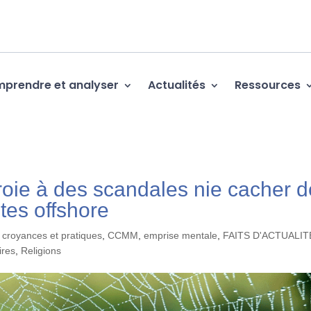
prendre et analyser
Actualités
Ressources
roie à des scandales nie cacher 
tes offshore
 croyances et pratiques
,
CCMM
,
emprise mentale
,
FAITS D'ACTUALIT
ires
,
Religions