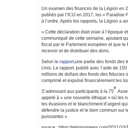
Un examen des finances de la Légion en 2
publiés par l’ICIJ en 2017, les « Paradise
à l’ordre. Après les rapports, la Légion a a
« Cette déclaration était vraie à l’époque e
communiqué de cette semaine, ajoutant qu
fiscal par le Parlement européen et que le
recevoir et de distribuer des dons.
Selon le
rapport,
une partie des fonds des tr
Unis. Le rapport, publié avec l’aide de 15
millions de dollars des fonds des fiducies
comprimé et expulsé financièrement les loc
e
S’adressant aux participants à la 75
Assem
appelé à « une nouvelle éthique » où les na
les évasions et le blanchiment d’argent qui
défendre la justice et le bien commun sur le
puissantes ».
source : https://religionnews.com/2021/10/