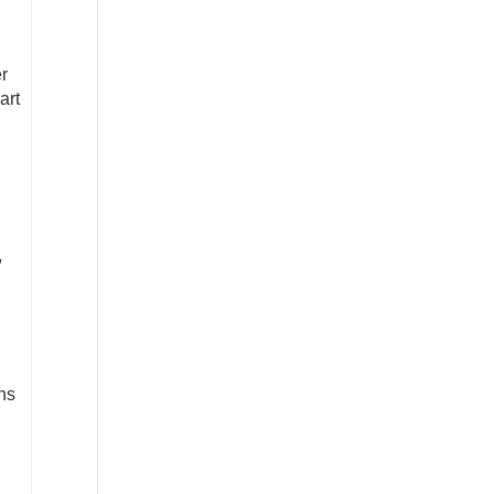
r
art
,
ns