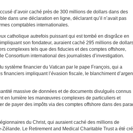
 accusé d’avoir caché près de 300 millions de dollars dans des
ble dans une déclaration en ligne, déclarant qu’il n’avait pas
ormes comptables internationales.
eux catholique autrefois puissant qui est tombé en disgrâce en
mpliquant son fondateur, auraient caché 295 millions de dollar
iers complexes tels que des fiducies et des comptes offshore,
 Consortium international des journalistes d’investigation.
du système financier du Vatican par le pape François, qui a
financiers impliquant l’évasion fiscale, le blanchiment d’argen
quantité massive de données et de documents divulgués connus
t en lumière les manœuvres complexes de particuliers et
viter de payer des impôts via des comptes offshore dans des para
 Légionnaires du Christ, qui auraient caché des millions de
le-Zélande. Le Retirement and Medical Charitable Trust a été cr