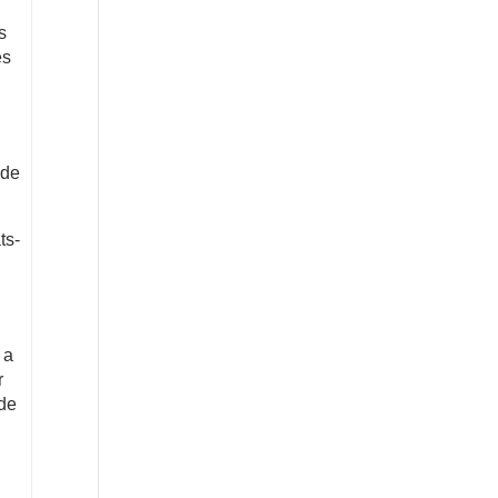
s
és
 de
ts-
 a
r
 de