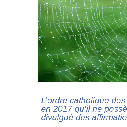
L’ordre catholique des
en 2017 qu’il ne possè
divulgué des affirmat