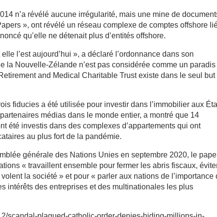
014 n’a révélé aucune irrégularité, mais une mine de document
 Papers », ont révélé un réseau complexe de comptes offshore li
nnoncé qu’elle ne détenait plus d’entités offshore.
t elle l’est aujourd’hui », a déclaré l’ordonnance dans son
e la Nouvelle-Zélande n’est pas considérée comme un paradis
 Retirement and Medical Charitable Trust existe dans le seul but
ois fiducies a été utilisée pour investir dans l’immobilier aux Éta
0 partenaires médias dans le monde entier, a montré que 14
 ont été investis dans des complexes d’appartements qui ont
ataires au plus fort de la pandémie.
blée générale des Nations Unies en septembre 2020, le pape
tions « travaillent ensemble pour fermer les abris fiscaux, évite
 volent la société » et pour « parler aux nations de l’importance
s intérêts des entreprises et des multinationales les plus
12/scandal-plagued-catholic-order-denies-hiding-millions-in-