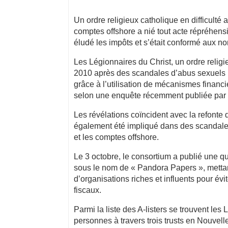
Un ordre religieux catholique en difficulté
comptes offshore a nié tout acte répréhensi
éludé les impôts et s’était conformé aux n
Les Légionnaires du Christ, un ordre religi
2010 après des scandales d’abus sexuels i
grâce à l’utilisation de mécanismes financ
selon une enquête récemment publiée par le
Les révélations coïncident avec la refonte 
également été impliqué dans des scandales 
et les comptes offshore.
Le 3 octobre, le consortium a publié une 
sous le nom de « Pandora Papers », mettan
d’organisations riches et influents pour é
fiscaux.
Parmi la liste des A-listers se trouvent les
personnes à travers trois trusts en Nouvel