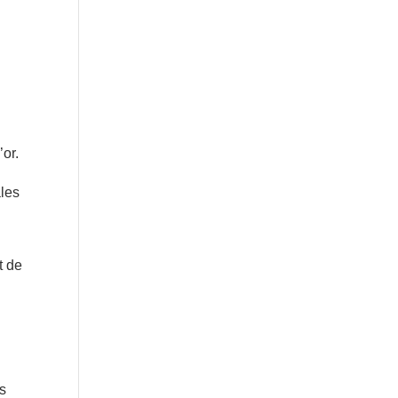
’or.
ales
t de
rs