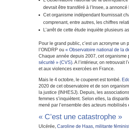
devrait être transféré à l’Insee, a annoncé
Cet organisme indépendant fournissait cha
comprenant, entre autres, les chiffres rel
L’arrêt de cette étude inquiète plusieurs a
Pour le grand public, c’est un acronyme un p
l’ONDRP ou
« Observatoire national de la 
Chaque année depuis 2007, cet organisme pu
sécurité » (CVS)
. A l’intérieur, on retrouvai
et aux violences exercées en France.
Mais le 4 octobre, le couperet est tombé.
Edo
2020 de cet observatoire et de son organisme 
la justice (INHESJ). Depuis, les associations
femmes s’inquiètent. Selon elles, la dispari
mené par l’ensemble des acteurs mobilisés et
« C’est une catastrophe »
Ulcérée,
Caroline de Haas, militante féminis