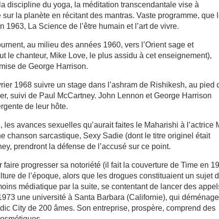
la discipline du yoga, la méditation transcendantale vise à
é sur la planète en récitant des mantras. Vaste programme, que 
 1963, La Science de l’être humain et l’art de vivre.
ournent, au milieu des années 1960, vers l’Orient sage et
t le chanteur, Mike Love, le plus assidu à cet enseignement),
remise de George Harrison.
rier 1968 suivre un stage dans l’ashram de Rishikesh, au pied 
trer, suivi de Paul McCartney. John Lennon et George Harrison
ergente de leur hôte.
 les avances sexuelles qu’aurait faites le Maharishi à l’actrice 
 chanson sarcastique, Sexy Sadie (dont le titre originel était
ey, prendront la défense de l’accusé sur ce point.
 faire progresser sa notoriété (il fait la couverture de Time en 1
culture de l’époque, alors que les drogues constituaient un sujet 
 moins médiatique par la suite, se contentant de lancer des appel
en 1973 une université à Santa Barbara (Californie), qui déménag
edic City de 200 âmes. Son entreprise, prospère, comprend des
 cosmétiques.