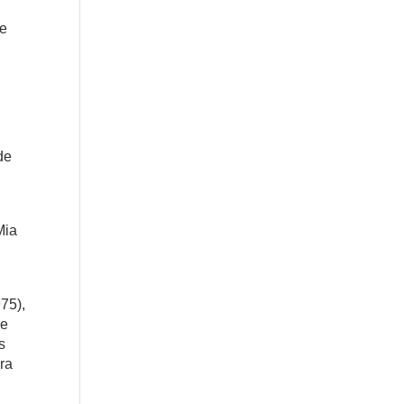
le
de
Mia
975),
de
s
era