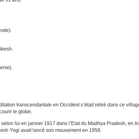
Inde).
ikesh.
rnie).
ditation transcendantale en Occident s’était retiré dans ce villag
ourir le globe.
t selon lui en janvier 1917 dans l’Etat du Madhya Pradesh, en I
ahesh Yogi avait lancé son mouvement en 1958.