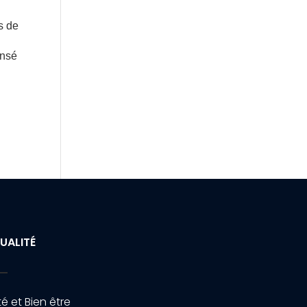
s de
ensé
UALITÉ
é et Bien être