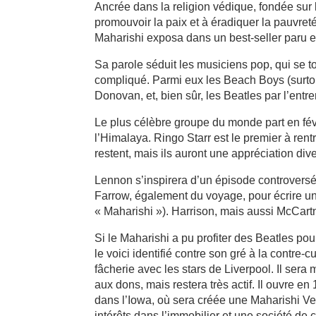
Ancrée dans la religion védique, fondée sur 
promouvoir la paix et à éradiquer la pauvret
Maharishi exposa dans un best-seller paru en
Sa parole séduit les musiciens pop, qui se t
compliqué. Parmi eux les Beach Boys (surtou
Donovan, et, bien sûr, les Beatles par l’ent
Le plus célèbre groupe du monde part en fév
l’Himalaya. Ringo Starr est le premier à ren
restent, mais ils auront une appréciation div
Lennon s’inspirera d’un épisode controversé,
Farrow, également du voyage, pour écrire une
« Maharishi »). Harrison, mais aussi McCartn
Si le Maharishi a pu profiter des Beatles pour
le voici identifié contre son gré à la contre-
fâcherie avec les stars de Liverpool. Il sera
aux dons, mais restera très actif. Il ouvre 
dans l’Iowa, où sera créée une Maharishi V
intérêts dans l’immobilier et une société de