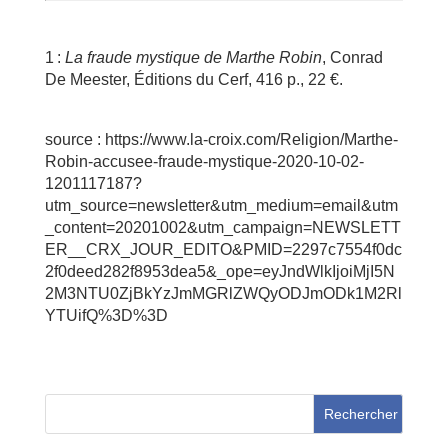
1 :
La fraude mystique de Marthe Robin
, Conrad
De Meester, Éditions du Cerf, 416 p., 22 €.
source : https://www.la-croix.com/Religion/Marthe-
Robin-accusee-fraude-mystique-2020-10-02-
1201117187?
utm_source=newsletter&utm_medium=email&utm
_content=20201002&utm_campaign=NEWSLETT
ER__CRX_JOUR_EDITO&PMID=2297c7554f0dc
2f0deed282f8953dea5&_ope=eyJndWlkIjoiMjI5N
2M3NTU0ZjBkYzJmMGRlZWQyODJmODk1M2Rl
YTUifQ%3D%3D