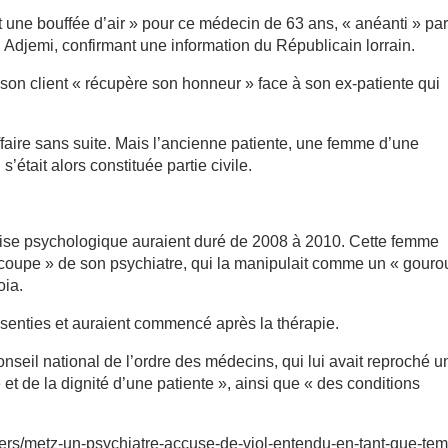
t une bouffée d’air » pour ce médecin de 63 ans, « anéanti » pa
i Adjemi, confirmant une information du Républicain lorrain.
 son client « récupère son honneur » face à son ex-patiente qui
ffaire sans suite. Mais l’ancienne patiente, une femme d’une
était alors constituée partie civile.
prise psychologique auraient duré de 2008 à 2010. Cette femme
 coupe » de son psychiatre, qui la manipulait comme un « gouro
oia.
nsenties et auraient commencé après la thérapie.
Conseil national de l’ordre des médecins, qui lui avait reproché u
et de la dignité d’une patiente », ainsi que « des conditions
-divers/metz-un-psychiatre-accuse-de-viol-entendu-en-tant-que-tem