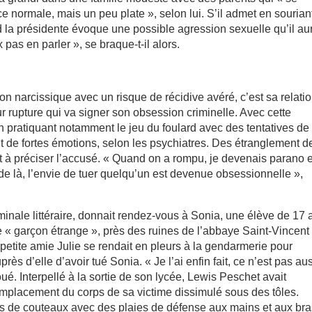
e normale, mais un peu plate », selon lui. S’il admet en sourian
d la présidente évoque une possible agression sexuelle qu’il aur
 pas en parler », se braque-t-il alors.
on narcissique avec un risque de récidive avéré, c’est sa relati
ur rupture qui va signer son obsession criminelle. Avec cette
n pratiquant notamment le jeu du foulard avec des tentatives de
nt de fortes émotions, selon les psychiatres. Des étranglement d
nt à préciser l’accusé. « Quand on a rompu, je devenais parano e
r de là, l’envie de tuer quelqu’un est devenue obsessionnelle »,
minale littéraire, donnait rendez-vous à Sonia, une élève de 17 
ce « garçon étrange », près des ruines de l’abbaye Saint-Vincent
etite amie Julie se rendait en pleurs à la gendarmerie pour
ès d’elle d’avoir tué Sonia. « Je l’ai enfin fait, ce n’est pas au
oué. Interpellé à la sortie de son lycée, Lewis Peschet avait
’emplacement du corps de sa victime dissimulé sous des tôles.
s de couteaux avec des plaies de défense aux mains et aux bra