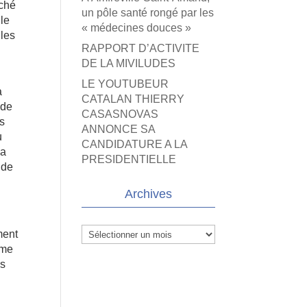
rché
un pôle santé rongé par les
le
« médecines douces »
 les
RAPPORT D’ACTIVITE
DE LA MIVILUDES
LE YOUTUBEUR
a
CATALAN THIERRY
 de
CASASNOVAS
es
ANNONCE SA
u
CANDIDATURE A LA
sa
PRESIDENTIELLE
 de
Archives
Archives
ment
ême
is