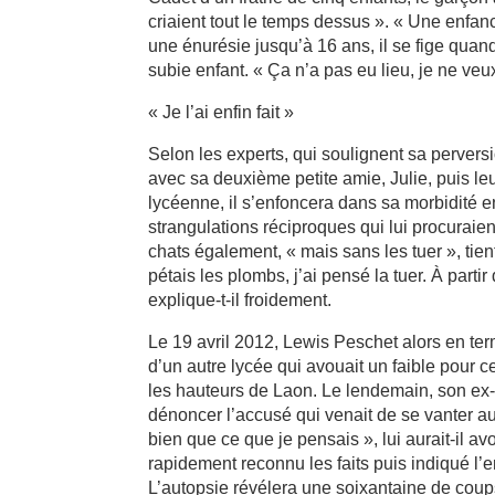
criaient tout le temps dessus ». « Une enfanc
une énurésie jusqu’à 16 ans, il se fige quan
subie enfant. « Ça n’a pas eu lieu, je ne veux
« Je l’ai enfin fait »
Selon les experts, qui soulignent sa perversi
avec sa deuxième petite amie, Julie, puis le
lycéenne, il s’enfoncera dans sa morbidité e
strangulations réciproques qui lui procuraie
chats également, « mais sans les tuer », tie
pétais les plombs, j’ai pensé la tuer. À parti
explique-t-il froidement.
Le 19 avril 2012, Lewis Peschet alors en ter
d’un autre lycée qui avouait un faible pour 
les hauteurs de Laon. Le lendemain, son ex-p
dénoncer l’accusé qui venait de se vanter aupr
bien que ce que je pensais », lui aurait-il av
rapidement reconnu les faits puis indiqué l
L’autopsie révélera une soixantaine de coup