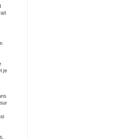
t
ait
on
e
t je
ans
 sur
ssi
s.