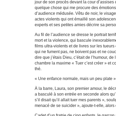
jour de son procès devant la cour d’assises d
quelque chose qui me procure des émotions 
d’audience médusée. Vêtu de noir, le visage 
actes violents qui ont émaillé son adolesce
experts et ses petites amies décrire sa perso
Au fil de l’audience se dresse le portrait ter
mort et la violence, qui bascule inexorable
films ultra-violents et de livres sur les tueurs
qui ne fument pas, ne boivent pas et ne couch
dire que j’étais Dieu, c’était de l’humour, d
chambre la maxime « Tuer c’est créer » et 
thé.
« Une enfance normale, mais un peu plate »
À la barre, Laura, son premier amour, le dé
a basculé à son entrée en seconde alors qu’il
s’il disait qu’il allait tuer mes parents », souli
menacé de se suicider », ajoute-t-elle, alors
Cadet d’un fratrie de cinq enfants, le garço