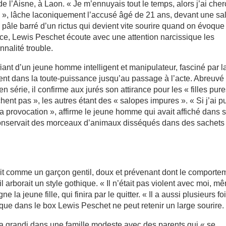
e l’Aisne, à Laon. « Je m’ennuyais tout le temps, alors j’ai che
», lâche laconiquement l’accusé âgé de 21 ans, devant une sal
pâle barré d’un rictus qui devient vite sourire quand on évoque
nce, Lewis Peschet écoute avec une attention narcissique les
nnalité trouble.
rifiant d’un jeune homme intelligent et manipulateur, fasciné par l
ment dans la toute-puissance jusqu’au passage à l’acte. Abreuvé
 en série, il confirme aux jurés son attirance pour les « filles pur
ent pas », les autres étant des « salopes impures ». « Si j’ai p
e la provocation », affirme le jeune homme qui avait affiché dans 
conservait des morceaux d’animaux disséqués dans des sachets
crit comme un garçon gentil, doux et prévenant dont le comporte
 arborait un style gothique. « Il n’était pas violent avec moi, m
gne la jeune fille, qui finira par le quitter. « Il a aussi plusieurs fo
 que dans le box Lewis Peschet ne peut retenir un large sourire.
n a grandi dans une famille modeste avec des parents qui « se