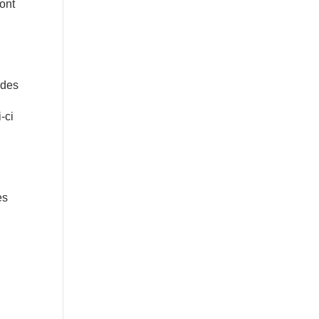
sont
 des
-ci
es