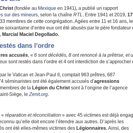
Christ
(fondée au
Mexique
en 1941)
,
a publié un rapport
es sur des mineurs
, selon la chaîne
RTL
. Entre 1941 et 2019,
17
33 membres de cette congrégation. Agées entre 11 et 16 ans, l
ne soixantaine d’entre eux ont été abusés par le père fondateur
l,
Marcial Maciel Degollado.
restés dans l’ordre
acres accusés
, «
6 sont décédés, 8 ont renoncé à la prêtrise, et 
gieux sont restés dans l’ordre et 4 ont interdiction de s’approcher
ar le Vatican et Jean-Paul II, comptait 963 prêtres, 687
 74 séminaristes ont été également accusés d’
agressions
s membres de la
Légion du Christ
sont à l’origine de l’agence
Saint-Siège, le
Zenit.org
.
e «
réparation et réconciliation
» avec 45 victimes est déjà enga
econnu qu’elle doit encore l’étendre aux autres. D’après les
sés ont été elles-mêmes victimes des
Légionnaires
. Ainsi, des