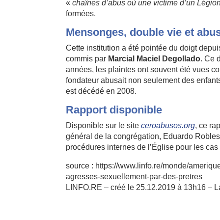
«
chaînes d’abus où une victime d’un Légion
formées.
Mensonges, double vie et abu
Cette institution a été pointée du doigt de
commis par
Marcial Maciel Degollado
. Ce 
années, les plaintes ont souvent été vues com
fondateur abusait non seulement des enfants 
est décédé en 2008.
Rapport disponible
Disponible sur le site
ceroabusos.org
, ce ra
général de la congrégation, Eduardo Robles-Gi
procédures internes de l’Église pour les cas
source : https://www.linfo.re/monde/ameriqu
agresses-sexuellement-par-des-pretres
LINFO.RE – créé le 25.12.2019 à 13h16 – L