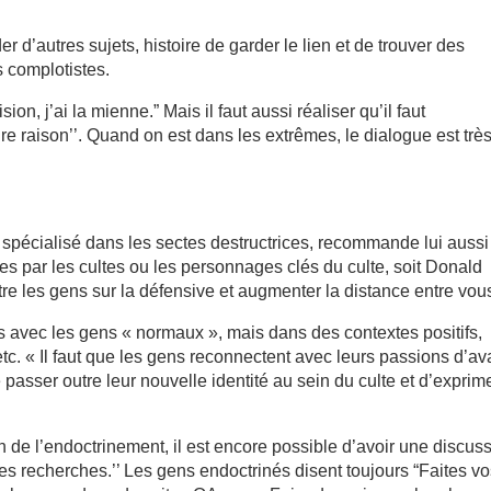
’autres sujets, histoire de garder le lien et de trouver des
s complotistes.
ion, j’ai la mienne.” Mais il faut aussi réaliser qu’il faut
dre raison’’. Quand on est dans les extrêmes, le dialogue est trè
spécialisé dans les sectes destructrices, recommande lui aussi
s par les cultes ou les personnages clés du culte, soit Donald
e les gens sur la défensive et augmenter la distance entre vous
ts avec les gens « normaux », mais dans des contextes positifs,
 etc. « Il faut que les gens reconnectent avec leurs passions d’av
de passer outre leur nouvelle identité au sein du culte et d’exprim
de l’endoctrinement, il est encore possible d’avoir une discuss
re des recherches.’’ Les gens endoctrinés disent toujours “Faites v