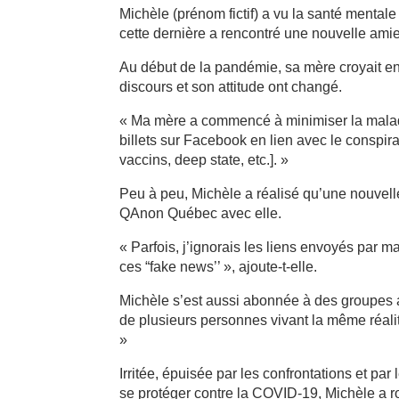
Michèle (prénom fictif) a vu la santé mental
cette dernière a rencontré une nouvelle amie
Au début de la pandémie, sa mère croyait en 
discours et son attitude ont changé.
« Ma mère a commencé à minimiser la malad
billets sur Facebook en lien avec le conspi
vaccins, deep state, etc.]. »
Peu à peu, Michèle a réalisé qu’une nouvell
QAnon Québec avec elle.
« Parfois, j’ignorais les liens envoyés par ma
ces “fake news’’ », ajoute-t-elle.
Michèle s’est aussi abonnée à des groupes an
de plusieurs personnes vivant la même réalité
»
Irritée, épuisée par les confrontations et par 
se protéger contre la COVID-19, Michèle a rom