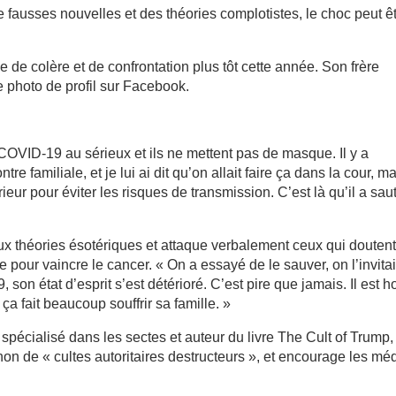
 fausses nouvelles et des théories complotistes, le choc peut ê
de colère et de confrontation plus tôt cette année. Son frère
 photo de profil sur Facebook.
COVID-19 au sérieux et ils ne mettent pas de masque. Il y a
e familiale, et je lui ai dit qu’on allait faire ça dans la cour, m
rieur pour éviter les risques de transmission. C’est là qu’il a sau
ux théories ésotériques et attaque verbalement ceux qui douten
pour vaincre le cancer. « On a essayé de le sauver, on l’invitai
n état d’esprit s’est détérioré. C’est pire que jamais. Il est h
 ça fait beaucoup souffrir sa famille. »
pécialisé dans les sectes et auteur du livre The Cult of Trump,
 de « cultes autoritaires destructeurs », et encourage les mé