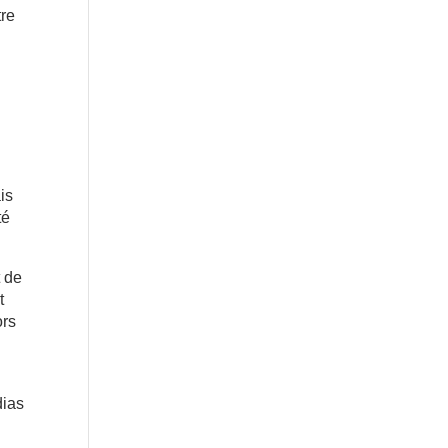
tre
ais
té
t de
t
ors
dias