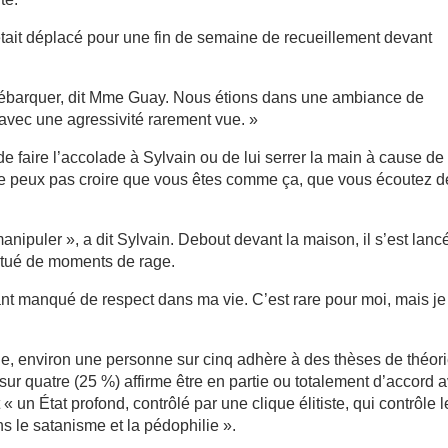
s’était déplacé pour une fin de semaine de recueillement devant
débarquer, dit Mme Guay. Nous étions dans une ambiance de
avec une agressivité rarement vue. »
 faire l’accolade à Sylvain ou de lui serrer la main à cause de 
e peux pas croire que vous êtes comme ça, que vous écoutez d
nipuler », a dit Sylvain. Debout devant la maison, il s’est lanc
ctué de moments de rage.
tant manqué de respect dans ma vie. C’est rare pour moi, mais j
, environ une personne sur cinq adhère à des thèses de théor
ur quatre (25 %) affirme être en partie ou totalement d’accord 
 un État profond, contrôlé par une clique élitiste, qui contrôle l
s le satanisme et la pédophilie ».