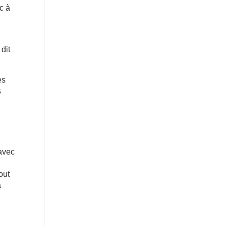
nc à
n
dit
es
s
 avec
out
à