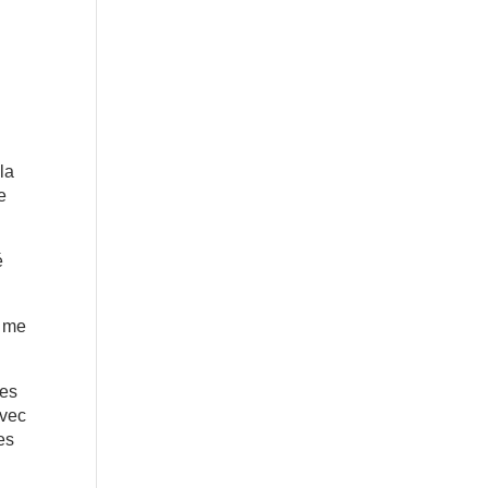
la
e
é
e me
ies
avec
es