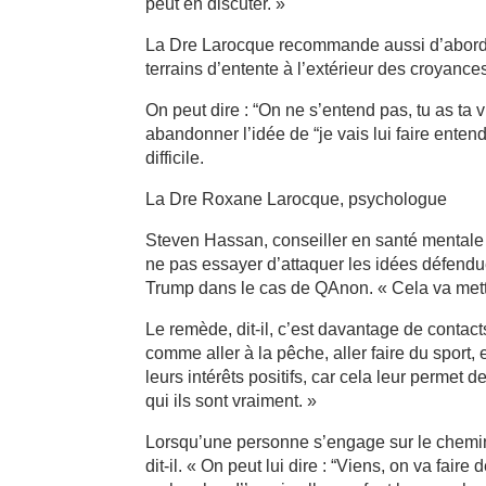
peut en discuter. »
La Dre Larocque recommande aussi d’aborder d
terrains d’entente à l’extérieur des croyance
On peut dire : “On ne s’entend pas, tu as ta vis
abandonner l’idée de “je vais lui faire enten
difficile.
La Dre Roxane Larocque, psychologue
Steven Hassan, conseiller en santé mentale 
ne pas essayer d’attaquer les idées défendue
Trump dans le cas de QAnon. « Cela va mettr
Le remède, dit-il, c’est davantage de contac
comme aller à la pêche, aller faire du sport,
leurs intérêts positifs, car cela leur permet 
qui ils sont vraiment. »
Lorsqu’une personne s’engage sur le chemin 
dit-il. « On peut lui dire : “Viens, on va fai