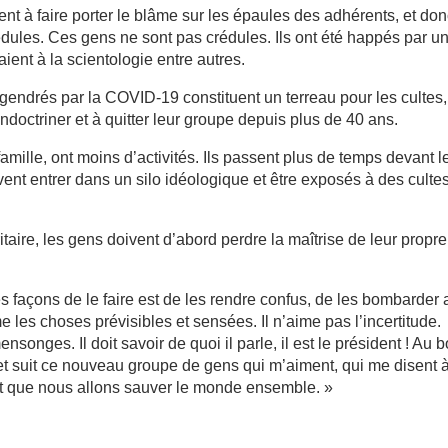
vient à faire porter le blâme sur les épaules des adhérents, et do
rédules. Ces gens ne sont pas crédules. Ils ont été happés par u
ient à la scientologie entre autres.
gendrés par la COVID-19 constituent un terreau pour les cultes, 
octriner et à quitter leur groupe depuis plus de 40 ans.
amille, ont moins d’activités. Ils passent plus de temps devant l
vent entrer dans un silo idéologique et être exposés à des culte
taire, les gens doivent d’abord perdre la maîtrise de leur propre
es façons de le faire est de les rendre confus, de les bombarder
 les choses prévisibles et sensées. Il n’aime pas l’incertitude.
nges. Il doit savoir de quoi il parle, il est le président ! Au b
t suit ce nouveau groupe de gens qui m’aiment, qui me disent 
et que nous allons sauver le monde ensemble. »