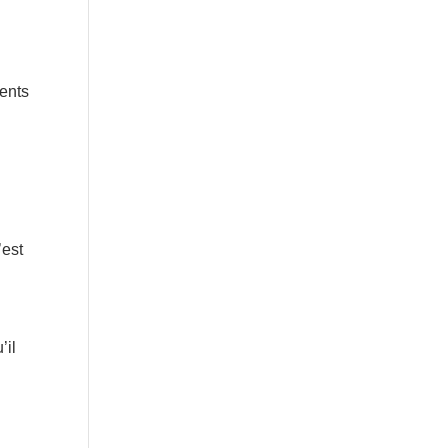
cents
’est
’il