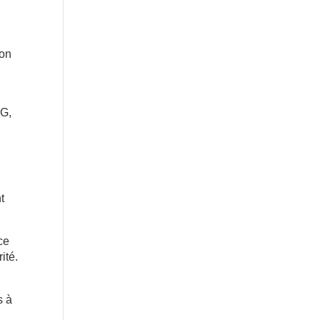
son
5G,
t
ce
ité.
s à