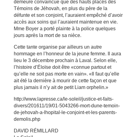
demeure convaincue que des hauts placés des
Témoins de Jéhovah, en plus du père de la
défunte et son conjoint, l’auraient empêché d’avoir
accès aux soins qui l’auraient maintenue en vie.
Mme Boyer a porté plainte à la police quelques
jours après la mort de sa nièce.
Cette tante organise par ailleurs un autre
hommage en l’honneur de la jeune femme. Il aura
lieu le 3 décembre prochain à Laval. Selon elle,
l’histoire d’Éloïse doit être «connue partout et
qu’elle ne soit pas morte en vain». «Il faut qu’elle
ait été la dernière à mourir de cette façon et que
plus jamais il n’y ait de petit Liam orphelin.»
http://www.lapresse.ca/le-soleil/justice-et-faits-
divers/201611/19/01-5043266-mort-dune-temoin-
de-jehovah-a-lhopital-le-conjoint-et-les-parents-
demolis.php
DAVID RÉMILLARD