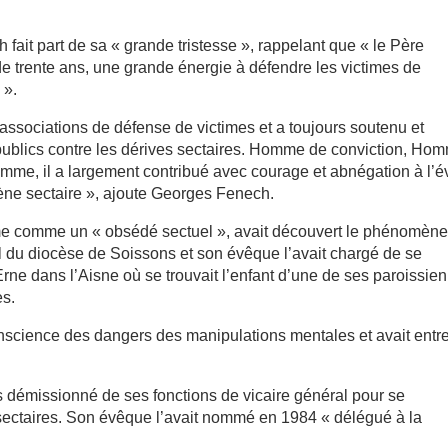
fait part de sa « grande tristesse », rappelant que « le Père
e trente ans, une grande énergie à défendre les victimes de
 ».
 associations de défense de victimes et a toujours soutenu et
 publics contre les dérives sectaires. Homme de conviction, Ho
omme, il a largement contribué avec courage et abnégation à l’é
ène sectaire », ajoute Georges Fenech.
même comme un « obsédé sectuel », avait découvert le phénomèn
ral du diocèse de Soissons et son évêque l’avait chargé de se
Erne dans l’Aisne où se trouvait l’enfant d’une de ses paroissie
es.
 conscience des dangers des manipulations mentales et avait entr
ors démissionné de ses fonctions de vicaire général pour se
sectaires. Son évêque l’avait nommé en 1984 « délégué à la