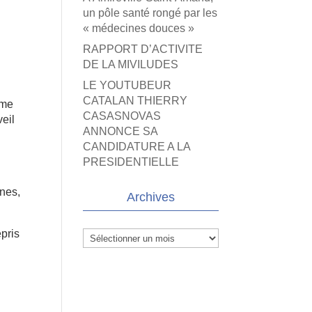
un pôle santé rongé par les
« médecines douces »
RAPPORT D’ACTIVITE
DE LA MIVILUDES
LE YOUTUBEUR
CATALAN THIERRY
mme
CASASNOVAS
veil
ANNONCE SA
CANDIDATURE A LA
e
PRESIDENTIELLE
nnes,
Archives
epris
Archives