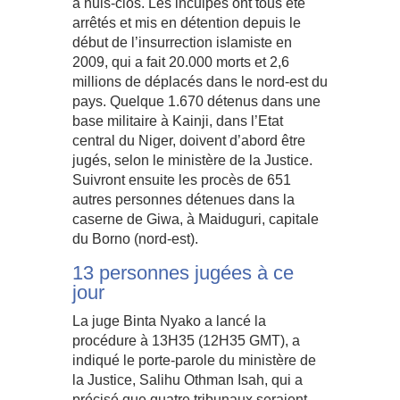
à huis-clos. Les inculpés ont tous été
arrêtés et mis en détention depuis le
début de l’insurrection islamiste en
2009, qui a fait 20.000 morts et 2,6
millions de déplacés dans le nord-est du
pays. Quelque 1.670 détenus dans une
base militaire à Kainji, dans l’Etat
central du Niger, doivent d’abord être
jugés, selon le ministère de la Justice.
Suivront ensuite les procès de 651
autres personnes détenues dans la
caserne de Giwa, à Maiduguri, capitale
du Borno (nord-est).
13 personnes jugées à ce
jour
La juge Binta Nyako a lancé la
procédure à 13H35 (12H35 GMT), a
indiqué le porte-parole du ministère de
la Justice, Salihu Othman Isah, qui a
précisé que quatre tribunaux seraient