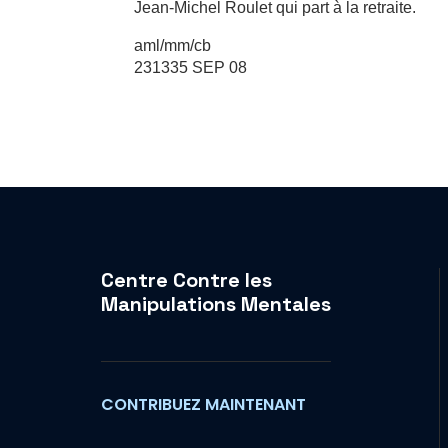
Jean-Michel Roulet qui part à la retraite.
aml/mm/cb
231335 SEP 08
Centre Contre les
Manipulations Mentales
CONTRIBUEZ MAINTENANT