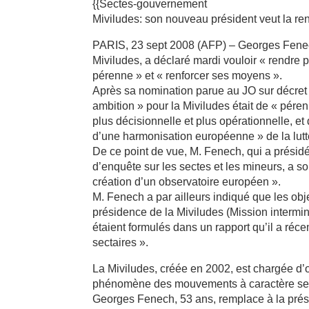
{{Sectes-gouvernement
Miviludes: son nouveau président veut la ren
PARIS, 23 sept 2008 (AFP) – Georges Fenec
Miviludes, a déclaré mardi vouloir « rendre p
pérenne » et « renforcer ses moyens ».
Après sa nomination parue au JO sur décret
ambition » pour la Miviludes était de « péren
plus décisionnelle et plus opérationnelle, et
d’une harmonisation européenne » de la lutte
De ce point de vue, M. Fenech, qui a prési
d’enquête sur les sectes et les mineurs, a so
création d’un observatoire européen ».
M. Fenech a par ailleurs indiqué que les objec
présidence de la Miviludes (Mission interminis
étaient formulés dans un rapport qu’il a réc
sectaires ».
La Miviludes, créée en 2002, est chargée d’o
phénomène des mouvements à caractère secta
Georges Fenech, 53 ans, remplace à la pré