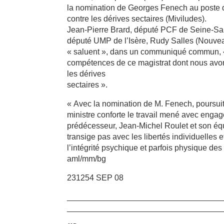
la nomination de Georges Fenech au poste de 
contre les dérives sectaires (Miviludes).
Jean-Pierre Brard, député PCF de Seine-Sai
député UMP de l’Isère, Rudy Salles (Nouvea
« saluent », dans un communiqué commun, « 
compétences de ce magistrat dont nous avons
les dérives
sectaires ».
« Avec la nomination de M. Fenech, poursui
ministre conforte le travail mené avec engag
prédécesseur, Jean-Michel Roulet et son équ
transige pas avec les libertés individuelles e
l’intégrité psychique et parfois physique de
aml/mm/bg
231254 SEP 08
__________________________________
__________________________________