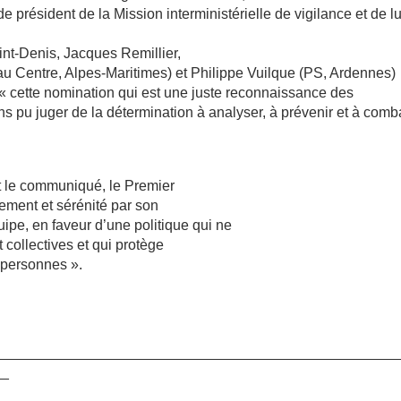
président de la Mission interministérielle de vigilance et de lu
nt-Denis, Jacques Remillier,
u Centre, Alpes-Maritimes) et Philippe Vuilque (PS, Ardennes)
cette nomination qui est une juste reconnaissance des
 pu juger de la détermination à analyser, à prévenir et à comba
t le communiqué, le Premier
ement et sérénité par son
ipe, en faveur d’une politique qui ne
t collectives et qui protège
s personnes ».
__________________________________________________
__