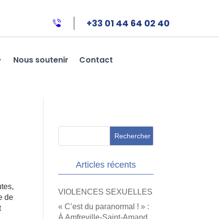
+33 01 44 64 02 40
Nous soutenir
Contact
Articles récents
utes,
VIOLENCES SEXUELLES
de de
« C’est du paranormal ! » :
t
À Amfreville-Saint-Amand,