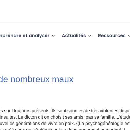
prendre et analyser
Actualités
Ressources
 de nombreux maux
ils sont toujours présents. Ils sont sources de très violentes disp
nsultes. Le dicton dit on choisit ses amis, pas sa famille. L’étu
ouvelles générations de vivre en paix. {{La psychogénéalogie es
tes qu’à ceux qui s’intéressent au développement personnel.}}