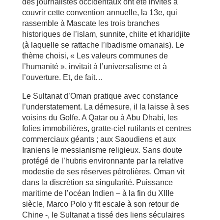
des journalistes occidentaux ont été invités à
couvrir cette convention annuelle, la 13e, qui
rassemble à Mascate les trois branches
historiques de l’islam, sunnite, chiite et kharidjite
(à laquelle se rattache l’ibadisme omanais). Le
thème choisi, « Les valeurs communes de
l’humanité », invitait à l’universalisme et à
l’ouverture. Et, de fait…
Le Sultanat d’Oman pratique avec constance
l’understatement. La démesure, il la laisse à ses
voisins du Golfe. A Qatar ou à Abu Dhabi, les
folies immobilières, gratte-ciel rutilants et centres
commerciaux géants ; aux Saoudiens et aux
Iraniens le messianisme religieux. Sans doute
protégé de l’hubris environnante par la relative
modestie de ses réserves pétrolières, Oman vit
dans la discrétion sa singularité. Puissance
maritime de l’océan Indien – à la fin du XIIIe
siècle, Marco Polo y fit escale à son retour de
Chine -, le Sultanat a tissé des liens séculaires