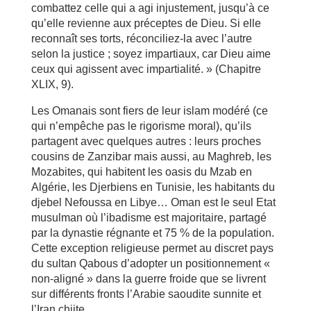
combattez celle qui a agi injustement, jusqu’à ce
qu’elle revienne aux préceptes de Dieu. Si elle
reconnaît ses torts, réconciliez-la avec l’autre
selon la justice ; soyez impartiaux, car Dieu aime
ceux qui agissent avec impartialité. » (Chapitre
XLIX, 9).
Les Omanais sont fiers de leur islam modéré (ce
qui n’empêche pas le rigorisme moral), qu’ils
partagent avec quelques autres : leurs proches
cousins de Zanzibar mais aussi, au Maghreb, les
Mozabites, qui habitent les oasis du Mzab en
Algérie, les Djerbiens en Tunisie, les habitants du
djebel Nefoussa en Libye… Oman est le seul Etat
musulman où l’ibadisme est majoritaire, partagé
par la dynastie régnante et 75 % de la population.
Cette exception religieuse permet au discret pays
du sultan Qabous d’adopter un positionnement «
non-aligné » dans la guerre froide que se livrent
sur différents fronts l’Arabie saoudite sunnite et
l’Iran chiite.