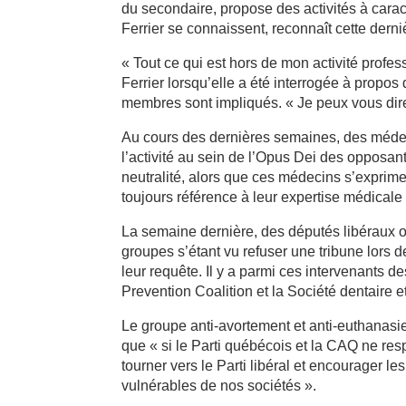
du secondaire, propose des activités à carac
Ferrier se connaissent, reconnaît cette derni
« Tout ce qui est hors de mon activité profe
Ferrier lorsqu’elle a été interrogée à propo
membres sont impliqués. « Je peux vous dire 
Au cours des dernières semaines, des médec
l’activité au sein de l’Opus Dei des opposants
neutralité, alors que ces médecins s’exprimen
toujours référence à leur expertise médicale p
La semaine dernière, des députés libéraux o
groupes s’étant vu refuser une tribune lors de
leur requête. Il y a parmi ces intervenants 
Prevention Coalition et la Société dentaire
Le groupe anti-avortement et anti-euthanasi
que « si le Parti québécois et la CAQ ne resp
tourner vers le Parti libéral et encourager l
vulnérables de nos sociétés ».