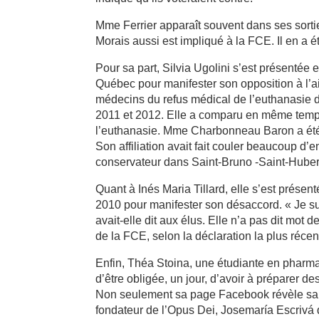
Mme Ferrier apparaît souvent dans ses sortie
Morais aussi est impliqué à la FCE. Il en a é
Pour sa part, Silvia Ugolini s’est présentée
Québec pour manifester son opposition à l’aid
médecins du refus médical de l’euthanasie d
2011 et 2012. Elle a comparu en même temp
l’euthanasie. Mme Charbonneau Baron a été
Son affiliation avait fait couler beaucoup d’e
conservateur dans Saint-Bruno -Saint-Huber
Quant à Inés Maria Tillard, elle s’est prés
2010 pour manifester son désaccord. « Je sui
avait-elle dit aux élus. Elle n’a pas dit mot 
de la FCE, selon la déclaration la plus réce
Enfin, Théa Stoina, une étudiante en pharmac
d’être obligée, un jour, d’avoir à préparer d
Non seulement sa page Facebook révèle sa fe
fondateur de l’Opus Dei, Josemaría Escrivá d