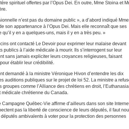
tère spirituel offertes par l’Opus Dei. En outre, Mme Stoina et 
ère.
ssionnelle n’est pas du domaine public », a d’abord indiqué Mme
s de son appartenance à l’Opus Dei. Mais elle reconnaît que ses
qu’il y en a quelques-uns, mais il y en a très peu. »
ins ont contacté Le Devoir pour exprimer leur malaise devant
 publics à l’aide médicale à mourir. Ils s’interrogent sur leur
t sans jamais expliciter leurs croyances religieuses, faisant
our établir leur crédibilité.
nt demandé à la ministre Véronique Hivon d’entendre les dix
s auditions publiques sur le projet de loi 52. La ministre a refu
des groupes comme l’Alliance des chrétiens en droit, l’Euthanasia
 et médicale chrétienne du Canada.
e Campagne Québec-Vie affirme d’ailleurs dans son site Interne
ectent pas la liberté de conscience de leurs députés, il faut no
es députés ambivalents à voter pour la protection des personnes