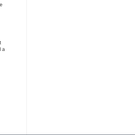
le
t
l a