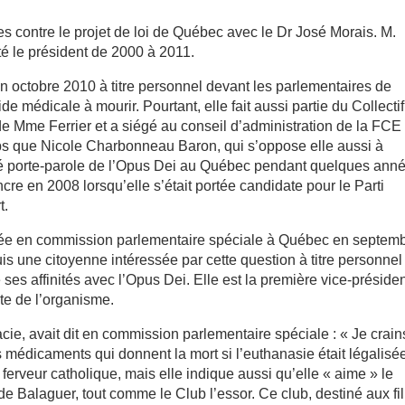
s contre le projet de loi de Québec avec le Dr José Morais. M.
té le président de 2000 à 2011.
 en octobre 2010 à titre personnel devant les parlementaires de
e médicale à mourir. Pourtant, elle fait aussi partie du Collecti
e Mme Ferrier et a siégé au conseil d’administration de la FCE
s que Nicole Charbonneau Baron, qui s’oppose elle aussi à
 porte-parole de l’Opus Dei au Québec pendant quelques anné
ncre en 2008 lorsqu’elle s’était portée candidate pour le Parti
t.
entée en commission parlementaire spéciale à Québec en septem
s une citoyenne intéressée par cette question à titre personnel
de ses affinités avec l’Opus Dei. Elle est la première vice-préside
nte de l’organisme.
ie, avait dit en commission parlementaire spéciale : « Je crain
es médicaments qui donnent la mort si l’euthanasie était légalisée
rveur catholique, mais elle indique aussi qu’elle « aime » le
e Balaguer, tout comme le Club l’essor. Ce club, destiné aux fil