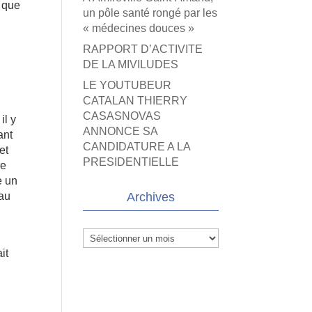
e que
un pôle santé rongé par les
« médecines douces »
RAPPORT D’ACTIVITE
DE LA MIVILUDES
LE YOUTUBEUR
CATALAN THIERRY
CASASNOVAS
il y
ANNONCE SA
ant
CANDIDATURE A LA
et
PRESIDENTIELLE
le
e un
 au
Archives
Archives
it