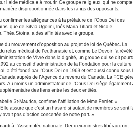
 sur l’aide médicale à mourir. Ce groupe religieux, qui ne compt
manière disproportionnée dans les rangs des opposants.
 confirmer les allégeances à la prélature de l’Opus Dei des
nsi que de Silvia Ugolini, Inés Maria Tillard et Nicole
Théa Stoina, a des affinités avec le groupe.
oue du mouvement d’opposition au projet de loi de Québec. La
du refus médical de l’euthanasie et, comme Le Devoir l’a révélé 
ministration de Vivre dans la dignité, un groupe qui se dit pourt
1992 au conseil d’administration de la Fondation pour la culture 
al, a été fondé par l’Opus Dei en 1968 et est aussi connu sous 
 Canada auprès de l’Agence du revenu du Canada. La FCE gèr
lars. Au moins un administrateur de l’Opus Dei siège également
upplémentaire des liens entre les deux entités.
elle St-Maurice, confirme l’affiliation de Mme Ferrier. «
. Elle assure que c’est un hasard si autant de membres se sont fa
y avait pas d’action concertée de notre part. »
é mardi à l’Assemblée nationale. Deux ex-ministres libéraux ont