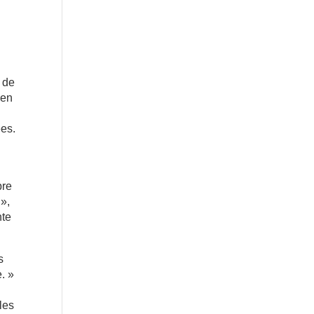
f de
 en
es.
bre
 »,
nte
s
. »
les