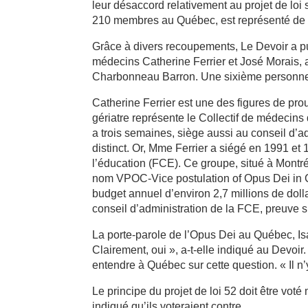
leur désaccord relativement au projet de loi
210 membres au Québec, est représenté de 
Grâce à divers recoupements, Le Devoir a pu
médecins Catherine Ferrier et José Morais, ai
Charbonneau Barron. Une sixième personne, 
Catherine Ferrier est une des figures de pr
gériatre représente le Collectif de médecins 
a trois semaines, siège aussi au conseil d’ad
distinct. Or, Mme Ferrier a siégé en 1991 et 
l’éducation (FCE). Ce groupe, situé à Montré
nom VPOC-Vice postulation of Opus Dei in
budget annuel d’environ 2,7 millions de dol
conseil d’administration de la FCE, preuve s
La porte-parole de l’Opus Dei au Québec, Isab
Clairement, oui », a-t-elle indiqué au Devoir
entendre à Québec sur cette question. « Il n’
Le principe du projet de loi 52 doit être vot
indiqué qu’ils voteraient contre.