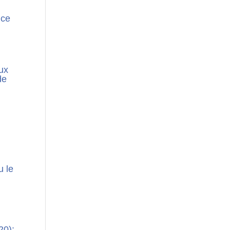
nce
eux
de
u le
20);