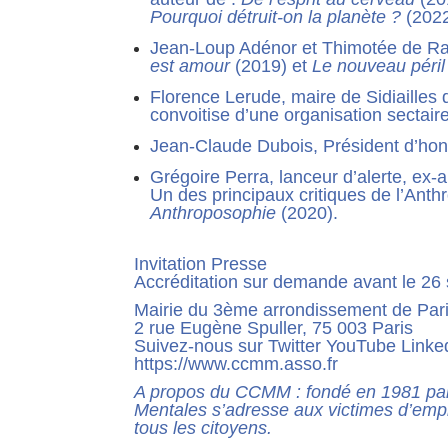
Pourquoi détruit-on la planète ?
(202
Jean-Loup Adénor et Thimotée de Raug
est amour
(2019) et
Le nouveau péril 
Florence Lerude, maire de Sidiailles 
convoitise d’une organisation sectair
Jean-Claude Dubois, Président d’ho
Grégoire Perra, lanceur d’alerte, ex
Un des principaux critiques de l’Ant
Anthroposophie
(2020).
Invitation Presse
Accréditation sur demande avant le 2
Mairie du 3ème arrondissement de Par
2 rue Eugène Spuller, 75 003 Paris
Suivez-nous sur Twitter YouTube Linke
https://www.ccmm.asso.fr
A propos du CCMM : fondé en 1981 par l
Mentales s’adresse aux victimes d’empri
tous les citoyens.