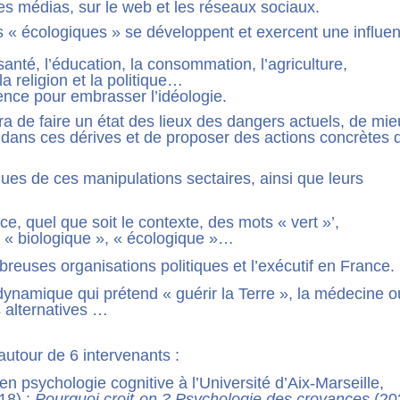
les médias, sur le web et les réseaux sociaux.
 « écologiques » se développent et exercent une influe
anté, l’éducation, la consommation, l’agriculture,
la religion et la politique…
ience pour embrasser l’idéologie.
 de faire un état des lieux des dangers actuels, de mi
ans ces dérives et de proposer des actions concrètes 
ques de ces manipulations sectaires, ainsi que leurs
e, quel que soit le contexte, des mots « vert »’,
, « biologique », « écologique »…
reuses organisations politiques et l’exécutif en France.
dynamique qui prétend « guérir la Terre », la médecine o
 alternatives …
autour de 6 intervenants :
n psychologie cognitive à l’Université d’Aix-Marseille,
18) ;
Pourquoi croit-on ? Psychologie des croyances
(20