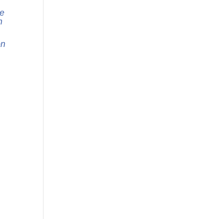
le
n
on