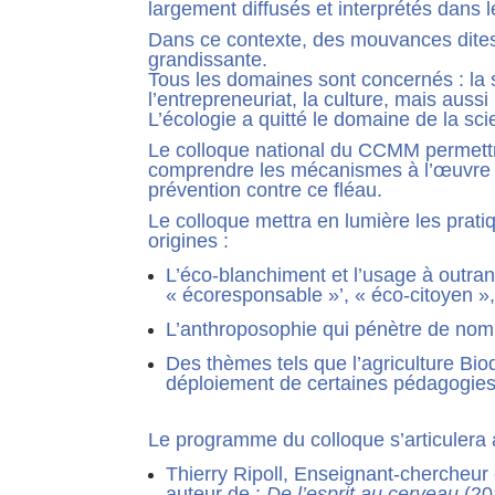
largement diffusés et interprétés dans 
Dans ce contexte, des mouvances dites
grandissante.
Tous les domaines sont concernés : la s
l’entrepreneuriat, la culture, mais aussi 
L’écologie a quitté le domaine de la sc
Le colloque national du CCMM permettra
comprendre les mécanismes à l’œuvre d
prévention contre ce fléau.
Le colloque mettra en lumière les prati
origines :
L’éco-blanchiment et l’usage à outranc
« écoresponsable »’, « éco-citoyen »
L’anthroposophie qui pénètre de nomb
Des thèmes tels que l’agriculture Bio
déploiement de certaines pédagogies
Le programme du colloque s’articulera 
Thierry Ripoll, Enseignant-chercheur e
auteur de :
De l’esprit au cerveau
(20