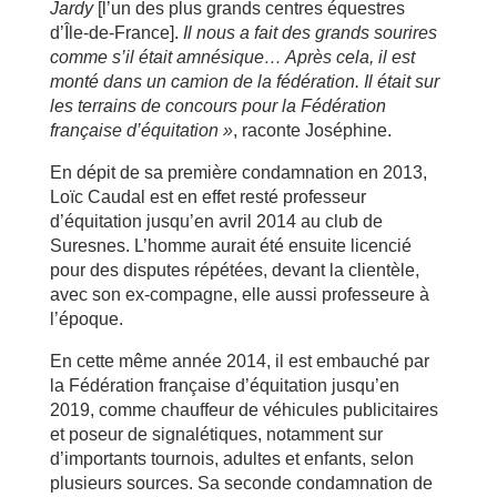
Jardy
[l’un des plus grands centres équestres
d’Île-de-France].
Il nous a fait des grands sourires
comme s
’il
était amn
ésique
…
Apr
ès cela, il est
mont
é
dans un camion de la f
éd
ération. Il
était sur
les terrains de concours pour la F
éd
ération
fran
çaise d
’équitation
»
, raconte Joséphine.
En dépit de sa première condamnation en 2013,
Loïc Caudal est en effet resté professeur
d’équitation jusqu’en avril 2014 au club de
Suresnes. L’homme aurait été ensuite licencié
pour des disputes répétées, devant la clientèle,
avec son ex-compagne, elle aussi professeure à
l’époque.
En cette même année 2014, il est embauché par
la Fédération française d’équitation jusqu’en
2019, comme chauffeur de véhicules publicitaires
et poseur de signalétiques, notamment sur
d’importants tournois, adultes et enfants, selon
plusieurs sources. Sa seconde condamnation de