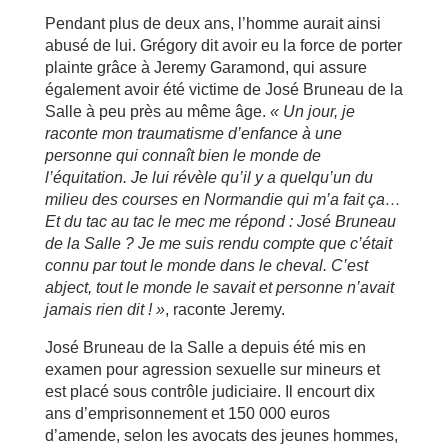
Pendant plus de deux ans, l’homme aurait ainsi
abusé de lui. Grégory dit avoir eu la force de porter
plainte grâce à Jeremy Garamond, qui assure
également avoir été victime de José Bruneau de la
Salle à peu près au même âge.
« Un jour, je
raconte mon traumatisme d
’enfance
à
une
personne qui conna
ît bien le monde de
l
’équitation. Je lui r
év
èle qu
’il y
a quelqu
’un du
milieu des courses en Normandie qui m
’a fait
ça
…
Et du tac au tac le mec me r
épond : Jos
é
Bruneau
de la Salle ? Je me suis rendu compte que c
’était
connu par tout le monde dans le cheval. C
’est
abject, tout le monde le savait et personne n
’avait
jamais rien dit !
»
, raconte Jeremy.
José Bruneau de la Salle a depuis été mis en
examen pour agression sexuelle sur mineurs et
est placé sous contrôle judiciaire. Il encourt dix
ans d’emprisonnement et 150 000 euros
d’amende, selon les avocats des jeunes hommes,