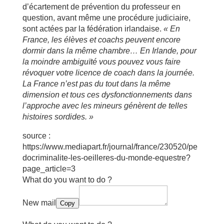
d’écartement de prévention du professeur en
question, avant même une procédure judiciaire,
sont actées par la fédération irlandaise.
« En
France, les
él
èves et coachs peuvent encore
dormir dans la m
ême chambre
…
En Irlande, pour
la moindre ambigu
ït
é
vous pouvez vous faire
r
évoquer votre licence de coach dans la journ
ée.
La France n
’est pas du tout dans la m
ême
dimension et tous ces dysfonctionnements dans
l
’approche avec les mineurs g
én
èrent de telles
histoires sordides.
»
source :
https://www.mediapart.fr/journal/france/230520/pe
docriminalite-les-oeilleres-du-monde-equestre?
page_article=3
What do you want to do ?
New mail
Copy