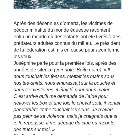
Après des décennies d’omerta, les victimes de
pédocriminalité du monde équestre racontent
enfin un monde où des enfants ont été livrés à des
prédateurs adultes connus du milieu. Le président
de la fédération est mis en cause pour avoir fermé
les yeux.
Joséphine parle pour la première fois, après des
années de silence
(voir notre Boîte noire)
.
« Il
nous touchait les fesses, mettait les mains sous
nos tee-shirts, nous embrassait sur la bouche et
dans les vestiaires, il
était l
à
pour nous mater.
C
’est arriv
é
qu
’il me demande de l
’aide pour
nettoyer les box et une fois le cheval sorti, il venait
par derri
ère et me touchait les seins. Je n
’avais
pas peur de sa violence, mais je craignais que si
je le repousse, il me d
égage du club ou raconte
des trucs sur moi. »