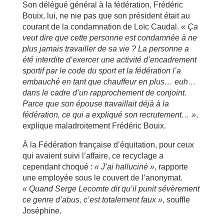
Son délégué général à la fédération, Frédéric
Bouix, lui, ne nie pas que son président était au
courant de la condamnation de Loïc Caudal.
« Ça
veut dire que cette personne est condamn
ée
à
ne
plus jamais travailler de sa vie ? La personne a
ét
é
interdite d
’exercer une activit
é
d
’encadrement
sportif par le code du sport et la f
éd
ération l
’a
embauch
é
en tant que chauffeur en plus
…
euh
…
dans le cadre d
’un rapprochement de conjoint.
Parce que son
épouse travaillait d
éj
à
à
la
f
éd
ération, ce qui a expliqu
é
son recrutement
… »
,
explique maladroitement Frédéric Bouix.
À la Fédération française d’équitation, pour ceux
qui avaient suivi l’affaire, ce recyclage a
cependant choqué :
« J
’ai hallucin
é »
, rapporte
une employée sous le couvert de l’anonymat.
« Quand Serge Lecomte dit qu
’il punit s
év
èrement
ce genre d
’abus, c
’est totalement faux
»
, souffle
Joséphine.