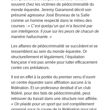
souvent chez les victimes de pédocriminalité du
monde équestre. Jeremy Garamond décrit son
présumé agresseur José Bruneau de la Salle
comme un homme respecté dans le milieu des
courses :
« C
’est quelqu
’un qui m
’a fascin
é
par
son intelligence. Il joue sur les peurs de chacun de
mani
ère hallucinante.
»
Les affaires de pédocriminalité se succèdent et se
ressemblent au sein du monde équestre. Or
structurellement et légalement, l’équitation
française n’est pas armée pour lutter efficacement
contre ces prédateurs.
Il est en effet à la portée du premier venu d’ouvrir
un centre équestre sans affiliation aucune à la
fédération. Et un professeur destitué d’un club
fédéré, pour des faits de pédocriminalité, peut
retrouver du travail dans une structure non affiliée.
« On plaide pour un sport qui soit compl
ètement
organis
é
sous la coupe de la f
éd
ération pour plus