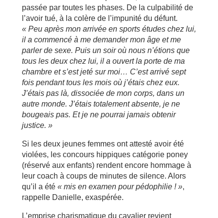
passée par toutes les phases. De la culpabilité de
l’avoir tué, à la colère de l’impunité du défunt.
« Peu apr
ès mon arriv
ée en sports
études chez lui,
il a commenc
é
à
me demander mon
âge et me
parler de sexe. Puis un soir o
ù
nous n
’étions que
tous les deux chez lui, il a ouvert la porte de ma
chambre et s
’est jet
é
sur moi
…
C
’est arriv
é
sept
fois pendant tous les mois o
ù
j
’étais chez eux.
J
’étais pas l
à, dissoci
ée de mon corps, dans un
autre monde. J
’étais totalement absente, je ne
bougeais pas. Et je ne pourrai jamais obtenir
justice.
»
Si les deux jeunes femmes ont attesté avoir été
violées, les concours hippiques catégorie poney
(réservé aux enfants) rendent encore hommage à
leur coach à coups de minutes de silence. Alors
qu’il a été
« mis en examen pour p
édophilie !
»
,
rappelle Danielle, exaspérée.
L’emprise charismatique du cavalier revient