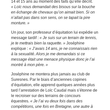
14 et 15 ans au moment des faits qu’elle décrit.
« Lo
ïc nous demandait des bisous sur la bouche
en
échange de chevaux qu
’on aimait bien
. Si on
n
’allait pas dans son sens, on se tapait la pire
monture.
»
Un jour, son professeur d’équitation lui expédie un
message tardif :
« Je suis sur un terrain de tennis,
je te mettrais bien la raquette. »
Joséphine
explique :
« J
’avais 14 ans, je ne connaissais rien
à
la sexualit
é. Alors je me demandais si ce
message
était une menace physique donc je l
’ai
montr
é
à
mon p
ère.
»
Joséphine ne montera plus jamais au club de
Suresnes. Par le biais d’anciennes copines
d’équitation, elle apprend quelques années plus
tard l’arrestation de Loïc Caudal mais s’étonne de
le recroiser sur des terrains de concours
équestres.
« Je l
’ai vu deux fois dans des
compétitions,
une fois
en Bretagne,
une autre
à