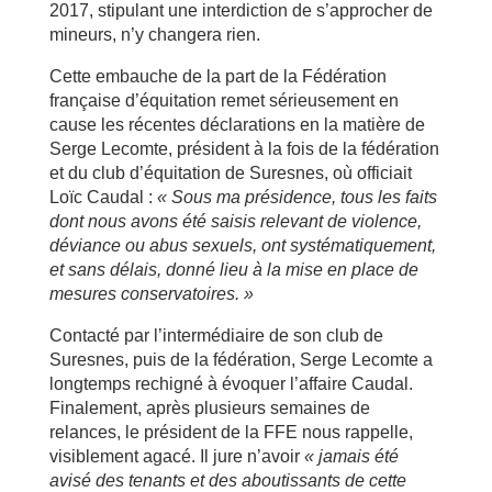
2017, stipulant une interdiction de s’approcher de
mineurs, n’y changera rien.
Cette embauche de la part de la Fédération
française d’équitation remet sérieusement en
cause les récentes déclarations en la matière de
Serge Lecomte, président à la fois de la fédération
et du club d’équitation de Suresnes, où officiait
Loïc Caudal :
« Sous ma pr
ésidence, tous les faits
dont nous avons
ét
é
saisis relevant de violence,
d
éviance ou abus sexuels, ont syst
ématiquement,
et sans d
élais, donn
é
lieu
à
la mise en place de
mesures conservatoires.
»
Contacté par l’intermédiaire de son club de
Suresnes, puis de la fédération, Serge Lecomte a
longtemps rechigné à évoquer l’affaire Caudal.
Finalement, après plusieurs semaines de
relances, le président de la FFE nous rappelle,
visiblement agacé. Il jure n’avoir
« jamais
ét
é
avis
é
des tenants et des aboutissants de cette