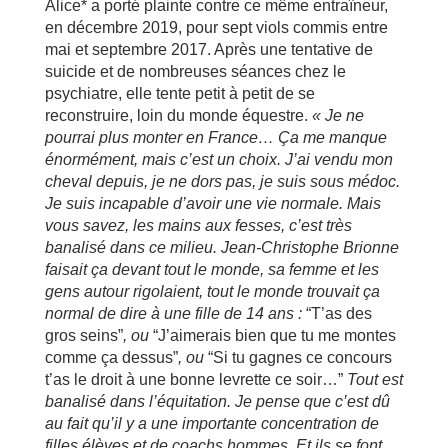
Alice* a porté plainte contre ce même entraîneur,
en décembre 2019, pour sept viols commis entre
mai et septembre 2017. Après une tentative de
suicide et de nombreuses séances chez le
psychiatre, elle tente petit à petit de se
reconstruire, loin du monde équestre.
« Je ne
pourrai plus monter en France
…
Ça me manque
énorm
ément, mais c
’est un choix. J
’ai vendu mon
cheval depuis, je ne dors pas, je suis sous m
édoc.
Je suis incapable d
’avoir une vie normale. Mais
vous savez, les mains aux fesses, c
’est tr
ès
banalis
é
dans ce milieu. Jean-Christophe Brionne
faisait
ça devant tout le monde, sa femme et les
gens autour rigolaient, tout le monde trouvait
ça
normal de dire
à
une fille de 14 ans :
“T’as des
gros seins”
, ou
“J’aimerais bien que tu me montes
comme ça dessus”
, ou
“Si tu gagnes ce concours
t’as le droit à une bonne levrette ce soir…”
Tout est
banalis
é
dans l
’équitation. Je pense que c
’est d
û
au fait qu
’il y a une importante concentration de
filles
él
èves et de coachs hommes. Et ils se font