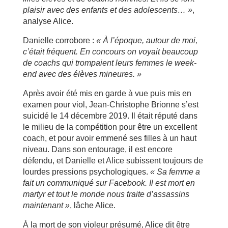
plaisir avec des enfants et des adolescents
… »
,
analyse Alice.
Danielle corrobore :
« À l
’époque, autour de moi,
c
’était fr
équent. En concours on voyait beaucoup
de coachs qui trompaient leurs femmes le week-
end avec des
él
èves mineures.
»
Après avoir été mis en garde à vue puis mis en
examen pour viol, Jean-Christophe Brionne s’est
suicidé le 14 décembre 2019. Il était réputé dans
le milieu de la compétition pour être un excellent
coach, et pour avoir emmené ses filles à un haut
niveau. Dans son entourage, il est encore
défendu, et Danielle et Alice subissent toujours de
lourdes pressions psychologiques.
« Sa femme a
fait un communiqu
é
sur Facebook. Il est mort en
martyr et tout le monde nous traite d
’assassins
maintenant
»
, lâche Alice.
À la mort de son violeur présumé, Alice dit être