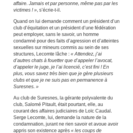
affaire. Jamais et par personne, m
ême pas par les
victimes !
»
, s’écrie-t-il.
Quand on lui demande comment un président d’un
club d’équitation et un président d’une fédération
peut employer, sans le savoir, un homme
condamné pour des faits d’agression et d’atteintes
sexuelles sur mineurs commis au sein de ses
structures, Lecomte lâche :
« Attendez, j
’ai
d’autres chats
à
fouetter que d
’appeler l
’avocat,
d
’appeler le juge, je l
’ai licenci
é,
c
’est fini ! En
plus, vous savez tr
ès bien que je g
ère plusieurs
clubs et que je ne suis pas en permanence
à
Suresnes.
»
Au club de Suresnes, la gérante polyvalente du
club, Salomé Pitault, était pourtant, elle, au
courant des affaires judiciaires de Loïc Caudal.
Serge Lecomte, lui, demande la nature de la
condamnation, jurant ne rien savoir et avoue avoir
appris son existence après
« les
coups de