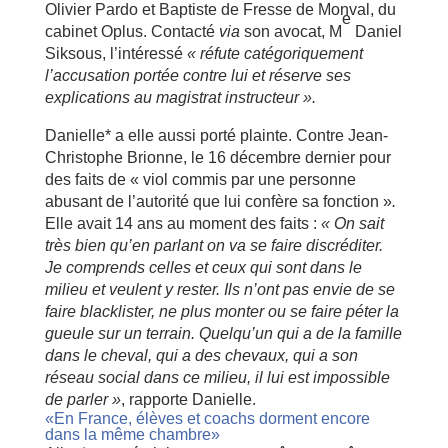
Olivier Pardo et Baptiste de Fresse de Monval, du
e
cabinet Oplus. Contacté
via
son avocat, M
Daniel
Siksous, l’intéressé
« r
éfute cat
égoriquement
l
’accusation port
ée contre lui et r
éserve ses
explications au magistrat instructeur
».
Danielle* a elle aussi porté plainte. Contre Jean-
Christophe Brionne, le 16 décembre dernier pour
des faits de « viol commis par une personne
abusant de l’autorité que lui confère sa fonction »
.
Elle avait 14 ans au moment des faits :
« On sait
tr
ès bien qu
’en parlant on va se faire discr
éditer.
Je comprends celles et ceux qui sont dans le
milieu et veulent y rester. Ils n
’ont pas envie de se
faire blacklister, ne plus monter ou se faire p
éter la
gueule sur un terrain. Quelqu
’un qui a de la famille
dans le cheval, qui a des chevaux, qui a son
r
éseau social dans ce milieu, il lui est
impossible
de parler
»
, rapporte Danielle.
«En France, élèves et coachs dorment encore
dans la même chambre»