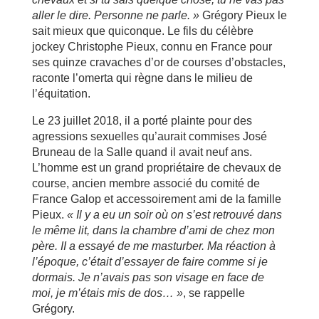
aller le dire. Personne ne parle. »
Grégory Pieux le
sait mieux que quiconque. Le fils du célèbre
jockey Christophe Pieux, connu en France pour
ses quinze cravaches d’or de courses d’obstacles,
raconte l’omerta qui règne dans le milieu de
l’équitation.
Le 23 juillet 2018, il a porté plainte pour des
agressions sexuelles qu’aurait commises José
Bruneau de la Salle quand il avait neuf ans.
L’homme est un grand propriétaire de chevaux de
course, ancien membre associé du comité de
France Galop et accessoirement ami de la famille
Pieux.
« Il y a eu un soir où on s
’est retrouv
é
dans
le m
ême lit, dans la chambre d
’ami de chez mon
p
ère. II a essay
é
de me masturber. Ma ré
action à
l
’époque, c’
était d
’essayer de faire comme si je
dormais. Je n
’avais pas son visage en face de
moi, je m
’étais mis de dos
… »
, se rappelle
Grégory.