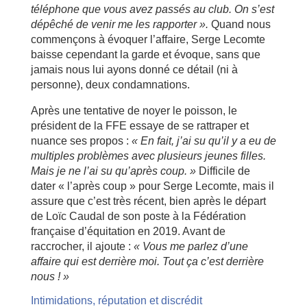
t
él
éphone que vous avez pass
és
au club. On s
’est
d
ép
êch
é
de venir me les rapporter
».
Quand nous
commençons à évoquer l’affaire, Serge Lecomte
baisse cependant la garde et évoque, sans que
jamais nous lui ayons donné ce détail (ni à
personne), deux condamnations.
Après une tentative de noyer le poisson, le
président de la FFE essaye de se rattraper et
nuance ses propos :
« En fait, j
’ai su qu
’il y a eu de
multiples probl
èmes avec plusieurs jeunes filles.
Mais je ne l
’ai su qu
’apr
ès coup.
»
Difficile de
dater « l’après coup » pour Serge Lecomte, mais il
assure que c’est très récent, bien après le départ
de Loïc Caudal de son poste à la Fédération
française d’équitation en 2019. Avant de
raccrocher, il ajoute :
«
Vous me parlez d
’une
affaire qui est derri
ère moi. Tout
ça c
’est derri
ère
nous !
»
Intimidations, réputation et discrédit