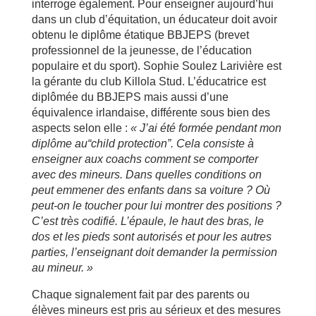
interroge également. Pour enseigner aujourd’hui
dans un club d’équitation, un éducateur doit avoir
obtenu le diplôme étatique BBJEPS (brevet
professionnel de la jeunesse, de l’éducation
populaire et du sport). Sophie Soulez Larivière est
la gérante du club Killola Stud. L’éducatrice est
diplômée du BBJEPS mais aussi d’une
équivalence irlandaise, différente sous bien des
aspects selon elle :
« J
’ai
ét
é
form
ée pendant mon
dipl
ôme au
“child protection
”. Cela consiste
à
enseigner aux coachs
comment
se comporter
avec des mineurs. Dans quelles conditions on
peut emmener des enfants dans sa voiture ? O
ù
peut-on le toucher pour lui montrer des positions ?
C
’est tr
ès codifi
é. L
’épaule, le haut des bras, le
dos et les pieds sont autoris
és et pour les autres
parties, l
’enseignant doit demander la permission
au mineur.
»
Chaque signalement fait par des parents ou
élèves mineurs est pris au sérieux et des mesures