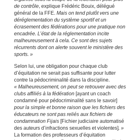
de contr
ôle
, explique Frédéric Bouix, délégué
général de la FFE.
Mais on tend plut
ôt vers une
d
ér
églementation du syst
ème sportif et un
écrasement des f
éd
érations pour une pratique non
encadr
ée. L
’état de la r
églementation incite
malheureusement
à
cela. Ce sont des sujets
r
écurrents dont on alerte souvent le minist
ère des
sports.
»
Selon lui, une obligation pour chaque club
d’équitation ne serait pas suffisante pour lutter
contre la pédocriminalité dans la discipline.
« Malheureusement, on peut se retrouver avec des
clubs affili
és
à
la f
éd
ération
[ayant un coach
condamné pour pédocriminalité sans le savoir]
pour la simple et bonne raison que les fichiers des
éducateurs ne sont pas reli
és aux fichiers de
condamnation Fijais
[Fichier judiciaire automatisé
des auteurs d’infractions sexuelles et violentes]
.
»
La formation des professeurs d’équitation