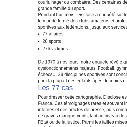
courir, nager ou combattre. Des centaines de
grande famille du sport.
Pendant huit mois, Disclose a enquêté sur le
le monde fermé des clubs amateurs et profess
sportives aux fédérations, jusqu’aux services
77
affaires
28
sports
276
victimes
De 1970 à nos jours, notre enquête révèle q
dysfonctionnements majeurs. Football, gymnast
échecs… 28 disciplines sportives sont conce
pour la plupart des enfants âgés de moins d
Les 77 cas
Pour dresser cette cartographie, Disclose est
France. Ces témoignages rares et souvent in
internes et des articles de presse, puis com
de graves manquements, tant au niveau des fé
l’Etat ou de la justice. Parmi les failles mis