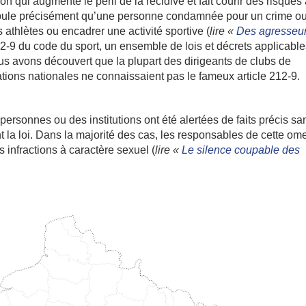
on qui augmente le péril de la récidive et fait courir des risques
i stipule précisément qu’une personne condamnée pour un crime o
s athlètes ou encadrer une activité sportive (
lire «
Des agresseu
e 212-9 du code du sport, un ensemble de lois et décrets applicabl
us avons découvert que la plupart des dirigeants de clubs de
rations nationales ne connaissaient pas le fameux article 212-9.
ersonnes ou des institutions ont été alertées de faits précis sa
t la loi. Dans la majorité des cas, les responsables de cette om
s infractions à caractère sexuel (
lire «
Le silence coupable des