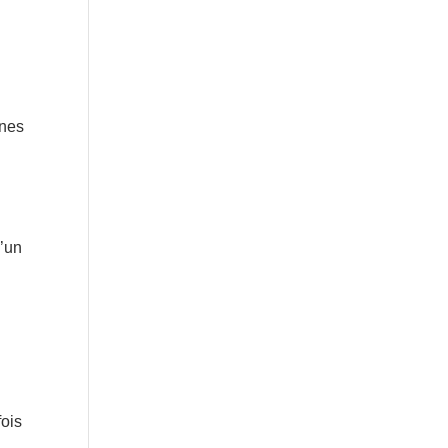
unes
d’un
fois