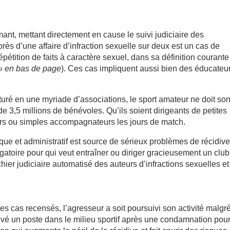
mant, mettant directement en cause le suivi judiciaire des
ès d’une affaire d’infraction sexuelle sur deux est un cas de
pétition de faits à caractère sexuel, dans sa définition courante
 » en bas de page
). Ces cas impliquent aussi bien des éducateu
ucturé en une myriade d’associations, le sport amateur ne doit so
de 3,5 millions de bénévoles. Qu’ils soient dirigeants de petites
urs ou simples accompagnateurs les jours de match.
que et administratif est source de sérieux problèmes de récidive 
ligatoire pour qui veut entraîner ou diriger gracieusement un club
chier judiciaire automatisé des auteurs d’infractions sexuelles et
 cas recensés, l’agresseur a soit poursuivi son activité malgr
ouvé un poste dans le milieu sportif après une condamnation pou