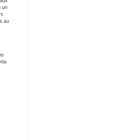
 aux
u un
rs
es au
ns
erta