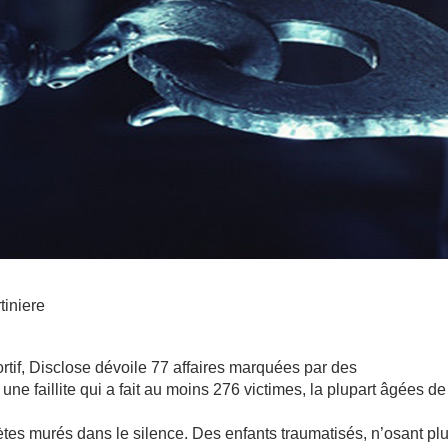
tiniere
rtif, Disclose dévoile 77 affaires marquées par des
ne faillite qui a fait au moins 276 victimes, la plupart âgées de
tes murés dans le silence. Des enfants traumatisés, n’osant pl