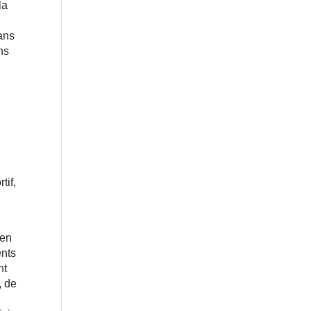
la
dans
ns
tif,
 en
ents
nt
, de