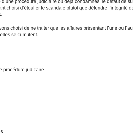
 d’une procédure judiciaire ou déjà condamnés, le défaut de su
ant choisi d’étouffer le scandale plutôt que défendre l’intégrité d
s.
ons choisi de ne traiter que les affaires présentant l’une ou l’au
 elles se cumulent.
 procédure judicaire
es