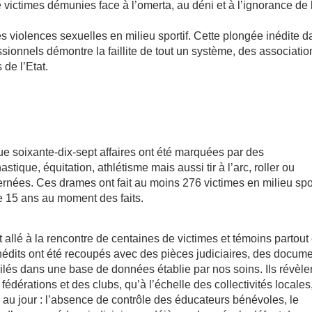
 victimes démunies face à l’omerta, au déni et à l’ignorance de 
s violences sexuelles en milieu sportif. Cette plongée inédite 
ionnels démontre la faillite de tout un système, des associatio
 de l’Etat.
ue soixante-dix-sept affaires ont été marquées par des
ique, équitation, athlétisme mais aussi tir à l’arc, roller ou
rnées. Ces drames ont fait au moins 276 victimes en milieu spor
e 15 ans au moment des faits.
 allé à la rencontre de centaines de victimes et témoins partout
édits ont été recoupés avec des pièces judiciaires, des docum
pilés dans une base de données établie par nos soins. Ils révèle
dérations et des clubs, qu’à l’échelle des collectivités locales
es au jour : l’absence de contrôle des éducateurs bénévoles, le