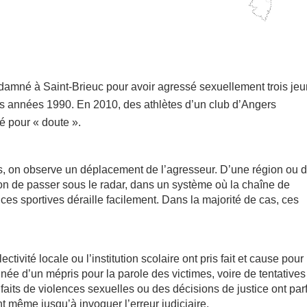
ndamné à Saint-Brieuc pour avoir agressé sexuellement trois je
les années 1990. En 2010, des athlètes d’un club d’Angers
xé pour « doute ».
res, on observe un déplacement de l’agresseur. D’une région ou 
on de passer sous le radar, dans un système où la chaîne de
nces sportives déraille facilement. Dans la majorité de cas, ces
lectivité locale ou l’institution scolaire ont pris fait et cause pour
e d’un mépris pour la parole des victimes, voire de tentatives
aits de violences sexuelles ou des décisions de justice ont par
t même jusqu’à invoquer l’erreur judiciaire.