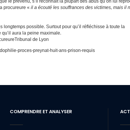
que le prévenu, s’il reconnaît la plupart des abus qu’on lui repr
la procureure «
il a écouté les souffrances des victimes, mais il 
plus longtemps possible. Surtout pour qu’il réfléchisse à toute la
re qu’il aura la peine maximale.
ocureure
Tribunal de Lyon
dophilie-proces-preynat-huit-ans-prison-requis
COMPRENDRE ET ANALYSER
ACT