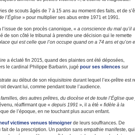
vies de scouts âgés de 7 à 15 ans au moment des faits, et de s’ê
de l’Église
» pour multiplier ses abus entre 1971 et 1991.
 à l’issue de son procès canonique, «
a conscience du mal qu’il 
 de son côté le tribunal à prendre une décision qui le remette
ce qui est celle que l’on occupe quand on a 74 ans et qu’on e
aire a éclaté fin 2015, quand des plaintes ont été déposées,
ers le cardinal Philippe Barbarin, jugé
pour ses silences
sur
istrate au début de son réquisitoire durant lequel l’ex-prêtre est r
droit devant lui, comme pendant toute l’audience.
amilles, des autres prêtres, du diocèse et de toute l’Église que 
évenu, réaffirmant que «
depuis 1991
», il a été «
fidèle à la
êque de l’époque, en ne touchant plus aucun enfant.
neuf victimes venues témoigner
de leurs souffrances. De
 fait de la prescription. Un pardon sans empathie manifeste, qui