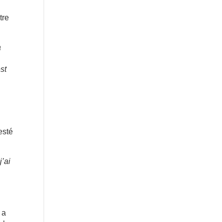
tre
a
st
esté
j’ai
 a