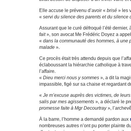
Elle accuse le prévenu d’avoir «
brisé
» les 
«
servi du silence des parents et du silence 
Assurant que le curé défroqué l’été dernier,
fait
», son avocat Me Frédéric Doyez a appelé
«
dans la communauté des hommes, à une pla
malade
».
Ce procès était très attendu depuis que l’aff
éclaboussant la hiérarchie catholique à trav
l’affaire.
«
Dieu merci nous y sommes
», a dit la mag
impassible, figé sur sa chaise et regardant 
«
Je m’excuse auprès des victimes, de leurs f
salis par mes agissements
», a déclaré le pr
promesse faite à Mgr Decourtray
», l’archev
À la barre, l’homme a demandé pardon aux
nombreuses autres n’ont pu porter plainte du