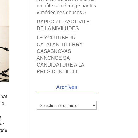
un pôle santé rongé par les
« médecines douces »
RAPPORT D’ACTIVITE
DE LA MIVILUDES
LE YOUTUBEUR
CATALAN THIERRY
CASASNOVAS
ANNONCE SA
CANDIDATURE A LA
PRESIDENTIELLE
Archives
ynat
ie.
Archives
u
ne
r il