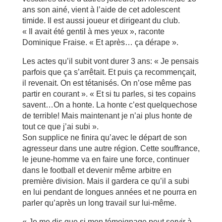
ans son ainé, vient à l’aide de cet adolescent
timide. Il est aussi joueur et dirigeant du club.
« Il avait été gentil à mes yeux », raconte
Dominique Fraise. « Et après… ça dérape ».
Les actes qu’il subit vont durer 3 ans: « Je pensais
parfois que ça s’arrêtait. Et puis ça recommençait,
il revenait. On est tétanisés. On n’ose même pas
partir en courant ». « Et si tu parles, si tes copains
savent…On a honte. La honte c’est quelquechose
de terrible! Mais maintenant je n’ai plus honte de
tout ce que j’ai subi ».
Son supplice ne finira qu’avec le départ de son
agresseur dans une autre région. Cette souffrance,
le jeune-homme va en faire une force, continuer
dans le football et devenir même arbitre en
première division. Mais il gardera ce qu’il a subi
en lui pendant de longues années et ne pourra en
parler qu’après un long travail sur lui-même.
« Je me dis que si mon témoignage peut servir à