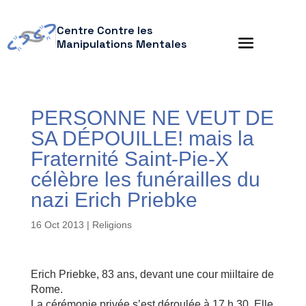
Centre Contre les
Manipulations Mentales
PERSONNE NE VEUT DE
SA DÉPOUILLE! mais la
Fraternité Saint-Pie-X
célèbre les funérailles du
nazi Erich Priebke
16 Oct 2013
|
Religions
Erich Priebke, 83 ans, devant une cour miiltaire de
Rome.
La cérémonie privée s’est déroulée à 17 h 30. Elle