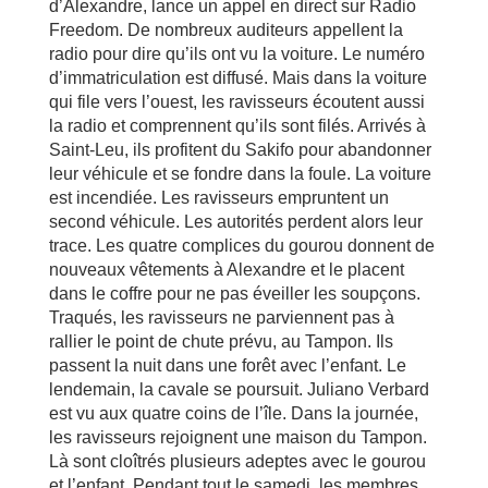
d’Alexandre, lance un appel en direct sur Radio
Freedom. De nombreux auditeurs appellent la
radio pour dire qu’ils ont vu la voiture. Le numéro
d’immatriculation est diffusé. Mais dans la voiture
qui file vers l’ouest, les ravisseurs écoutent aussi
la radio et comprennent qu’ils sont filés. Arrivés à
Saint-Leu, ils profitent du Sakifo pour abandonner
leur véhicule et se fondre dans la foule. La voiture
est incendiée. Les ravisseurs empruntent un
second véhicule. Les autorités perdent alors leur
trace. Les quatre complices du gourou donnent de
nouveaux vêtements à Alexandre et le placent
dans le coffre pour ne pas éveiller les soupçons.
Traqués, les ravisseurs ne parviennent pas à
rallier le point de chute prévu, au Tampon. Ils
passent la nuit dans une forêt avec l’enfant. Le
lendemain, la cavale se poursuit. Juliano Verbard
est vu aux quatre coins de l’île. Dans la journée,
les ravisseurs rejoignent une maison du Tampon.
Là sont cloîtrés plusieurs adeptes avec le gourou
et l’enfant. Pendant tout le samedi, les membres