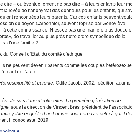
de dire – ou éventuellement ne pas dire – à leurs enfants leur m
 la levée de l’anonymat des donneurs pour les enfants, qui sa
tés qu’ont rencontrées leurs parents. Car ces enfants peuvent voulo
pression du doyen Carbonnier, souvent reprise par Geneviève
der à cette connaissance. N’est-ce pas une manière plus douce e
orps», de travailler au plus près notre ordre symbolique de la
nts, d’une famille ?
 du Conseil d’Etat, du comité d’éthique.
ils ne peuvent devenir parents comme les couples hétérosexue
’enfant de l’autre.
Homosexualité et parenté
, Odile Jacob, 2002, réédition augme
liés :
Je suis l’une d’entre elles. La première génération de
igne,
sous la direction de Vincent Brès, président de l’associati
 L’incroyable enquête d’un homme pour retrouver celui à qui il doi
an, l’Iconoclaste, 2019.
hropologue