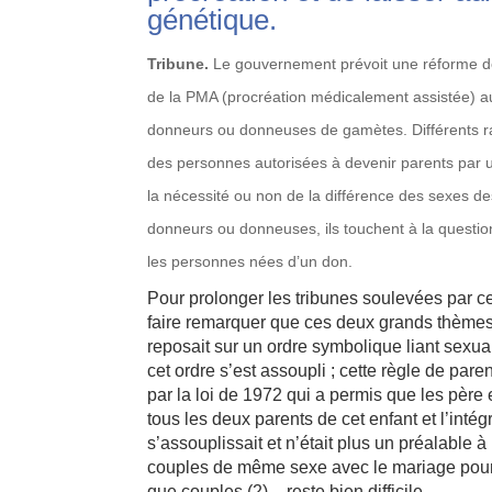
génétique.
Tribune.
Le gouvernement prévoit une réforme des 
de la PMA (procréation médicalement assistée) 
donneurs ou donneuses de gamètes. Différents rapp
des personnes autorisées à devenir parents par 
la nécessité ou non de la différence des sexes d
donneurs ou donneuses, ils touchent à la question 
les personnes nées d’un don.
Pour prolonger les tribunes soulevées par 
faire remarquer que ces deux grands thèmes 
reposait sur un ordre symbolique liant sexual
cet ordre s’est assoupli ; cette règle de par
par la loi de 1972 qui a permis que les père
tous les deux parents de cet enfant et l’inté
s’assouplissait et n’était plus un préalable 
couples de même sexe avec le mariage pour to
que couples (2) – reste bien difficile…