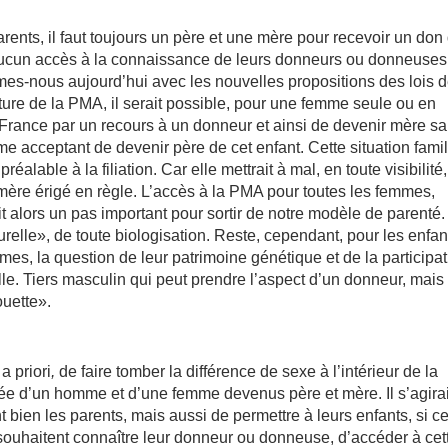
ents, il faut toujours un père et une mère pour recevoir un don
 aucun accès à la connaissance de leurs donneurs ou donneuses
mmes-nous aujourd’hui avec les nouvelles propositions des lois 
rture de la PMA, il serait possible, pour une femme seule ou en
France par un recours à un donneur et ainsi de devenir mère s
mme acceptant de devenir père de cet enfant. Cette situation famil
alable à la filiation. Car elle mettrait à mal, en toute visibilité,
mère érigé en règle. L’accès à la PMA pour toutes les femmes,
ait alors un pas important pour sortir de notre modèle de parenté.
turelle», de toute biologisation. Reste, cependant, pour les enfan
s, la question de leur patrimoine génétique et de la participat
lle. Tiers masculin qui peut prendre l’aspect d’un donneur, mais
uette».
a priori
,
de faire tomber la différence de sexe à l’intérieur de la
ituée d’un homme et d’une femme devenus père et mère. Il s’agirai
t bien les parents, mais aussi de permettre à leurs enfants, si c
souhaitent connaître leur donneur ou donneuse, d’accéder à cet