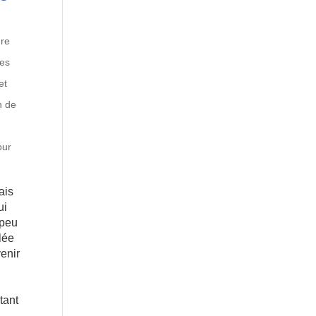
ure
des
et
n de
our
ais
ui
 peu
lée
venir
tant