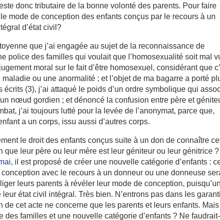
reste donc tributaire de la bonne volonté des parents. Pour faire
ire le mode de conception des enfants conçus par le recours à un
égral d’état civil?
 citoyenne que j’ai engagée au sujet de la reconnaissance de
e police des familles qui voulait que l’homosexualité soit mal v
 jugement moral sur le fait d’être homosexuel, considérant que c
maladie ou une anormalité ; et l’objet de ma bagarre a porté pl
 écrits (3), j’ai attaqué le poids d’un ordre symbolique qui assoc
 en un nœud gordien ; et dénoncé la confusion entre père et génite
bat, j’ai toujours lutté pour la levée de l’anonymat, parce que,
’enfant a un corps, issu aussi d’autres corps.
ment le droit des enfants conçus suite à un don de connaître ce
 que leur père ou leur mère est leur géniteur ou leur génitrice ?
mai,
il est proposé de créer une nouvelle catégorie d’enfants : c
 conception avec le recours à un donneur ou une donneuse sera
’obliger leurs parents à révéler leur mode de conception, puisqu’u
e leur état civil intégral. Très bien. N’entrons pas dans les garant
on de cet acte ne concerne que les parents et leurs enfants. Mais
 des familles et une nouvelle catégorie d’enfants ? Ne faudrait-