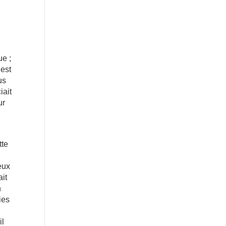
ue ;
’est
us
iait
ur
tte
eux
it
n
ies
il