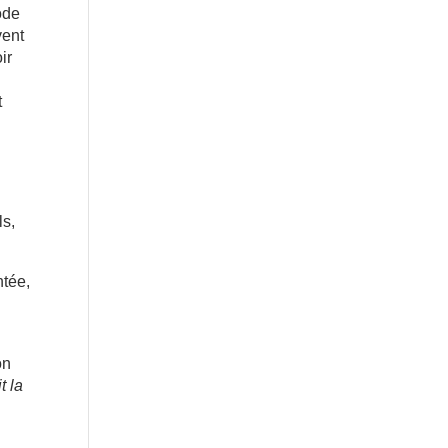
ode
vent
ir
t
ls,
ntée,
on
t la