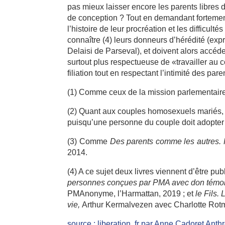
pas mieux laisser encore les parents libres 
de conception ? Tout en demandant fortement
l’histoire de leur procréation et les difficul
connaître (4) leurs donneurs d’hérédité (ex
Delaisi de Parseval), et doivent alors accé
surtout plus respectueuse de «travailler au c
filiation tout en respectant l’intimité des pare
(1) Comme ceux de la mission parlementaire,
(2) Quant aux couples homosexuels mariés, 
puisqu’une personne du couple doit adopter l
(3) Comme
Des parents comme les autres. 
2014.
(4) A ce sujet deux livres viennent d’être pub
personnes conçues par PMA avec don témo
PMAnonyme, l’Harmattan, 2019 ; et
le Fils.
vie,
Arthur Kermalvezen avec Charlotte Rotm
source : liberation .fr par Anne Cadoret Ant