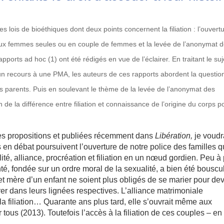
lois de bioéthiques dont deux points concernent la filiation : l’ouvert
aux femmes seules ou en couple de femmes et la levée de l’anonymat 
orts ad hoc (1) ont été rédigés en vue de l’éclairer. En traitant le suj
un recours à une PMA, les auteurs de ces rapports abordent la questio
es parents. Puis en soulevant le thème de la levée de l’anonymat des
de la différence entre filiation et connaissance de l’origine du corps p
ces propositions et publiées récemment dans
Libération,
je voudr
en débat poursuivent l’ouverture de notre police des familles q
ité, alliance, procréation et filiation en un nœud gordien. Peu à
enté, fondée sur un ordre moral de la sexualité, a bien été bouscu
 et mère d’un enfant ne soient plus obligés de se marier pour de
grer dans leurs lignées respectives. L’alliance matrimoniale
à la filiation… Quarante ans plus tard, elle s’ouvrait même aux
us (2013). Toutefois l’accès à la filiation de ces couples – en 