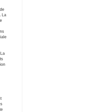
 de
. La
de
ans
iale
 La
ts
ion
t
es
te