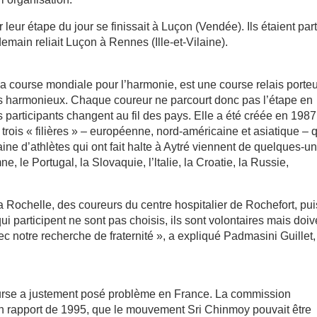
r leur étape du jour se finissait à Luçon (Vendée). Ils étaient part
main reliait Luçon à Rennes (Ille-et-Vilaine).
 course mondiale pour l’harmonie, est une course relais porte
us harmonieux. Chaque coureur ne parcourt donc pas l’étape en
participants changent au fil des pays. Elle a été créée en 1987
trois « filières » – européenne, nord-américaine et asiatique – 
ine d’athlètes qui ont fait halte à Aytré viennent de quelques-u
 le Portugal, la Slovaquie, l’ltalie, la Croatie, la Russie,
La Rochelle, des coureurs du centre hospitalier de Rochefort, pui
 participent ne sont pas choisis, ils sont volontaires mais doiv
 notre recherche de fraternité », a expliqué Padmasini Guillet,
ourse a justement posé problème en France. La commission
on rapport de 1995, que le mouvement Sri Chinmoy pouvait être