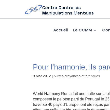
Centre Contre les
Manipulations Mentales
Accueil
Le CCMM
Com
Pour l’harmonie, ils pa
9 Mar 2012
|
Autres croyances et pratiques
World Harmony Run a fait une halte sur la p
composent le peloton parti du Portugal le 23 f
traversé 40 pays d’Europe, ont été reçus par 
offert une collation bio, comme le demandait 