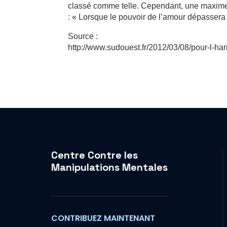
classé comme telle. Cependant, une maxime 
: « Lorsque le pouvoir de l’amour dépassera 
Source :
http://www.sudouest.fr/2012/03/08/pour-l-h
Centre Contre les
Manipulations Mentales
CONTRIBUEZ MAINTENANT