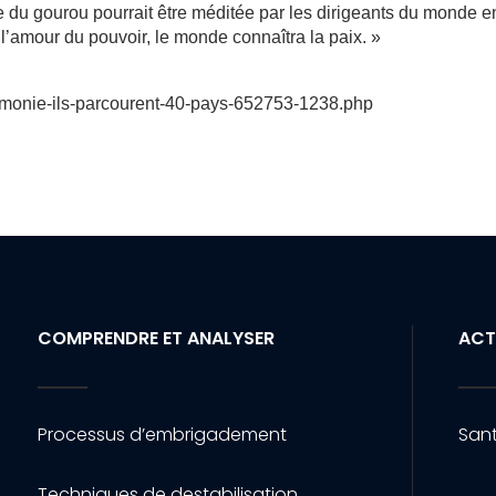
du gourou pourrait être méditée par les dirigeants du monde en
l’amour du pouvoir, le monde connaîtra la paix. »
armonie-ils-parcourent-40-pays-652753-1238.php
COMPRENDRE ET ANALYSER
ACT
Processus d’embrigadement
Sant
Techniques de destabilisation