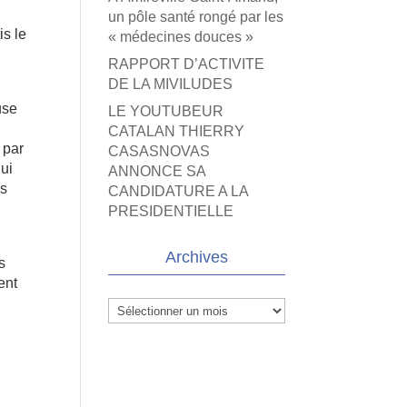
un pôle santé rongé par les
is le
« médecines douces »
RAPPORT D’ACTIVITE
DE LA MIVILUDES
use
LE YOUTUBEUR
CATALAN THIERRY
 par
CASASNOVAS
qui
ANNONCE SA
ns
CANDIDATURE A LA
PRESIDENTIELLE
Archives
s
ent
Archives