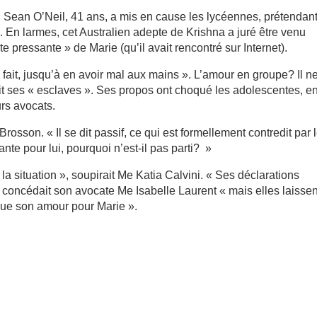
ns, Sean O’Neil, 41 ans, a mis en cause les lycéennes, prétendan
s. En larmes, cet Australien adepte de Krishna a juré être venu
te pressante » de Marie (qu’il avait rencontré sur Internet).
’a fait, jusqu’à en avoir mal aux mains ». L’amour en groupe? Il n
lait ses « esclaves ». Ses propos ont choqué les adolescentes, e
urs avocats.
Brosson. « Il se dit passif, ce qui est formellement contredit par 
sante pour lui, pourquoi n’est-il pas parti? »
 la situation », soupirait Me Katia Calvini. « Ses déclarations
 concédait son avocate Me Isabelle Laurent « mais elles laissen
oque son amour pour Marie ».