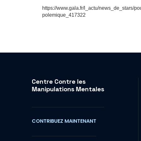
https://www.gala.fr/l_actu/news_de_stars/pour
polemique_417322
Centre Contre les
Manipulations Mentales
CONTRIBUEZ MAINTENANT