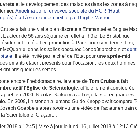
auvreté
et le développement des maladies dans les zones à ris
dernier,
Angelina Jolie, envoyée spéciale du HCR (Haut
iés) était à son tour accueillie par Brigitte Macron
.
 Cruise a fait une visite bien discrète à Emmanuel et Brigitte Ma
. L’acteur de 56 ans séjourne en effet à l’hôtel Le Bristol, rue
sidentiel – il était en promotion à Paris pour son dernier film,
 McQuarrie, dans les salles obscures 1er août prochain et
dont
pitale
. Il a été invité par le chef de l’Etat pour
une après-midi
 des enfants étaient présents pour l’occasion, les deux hommes
 ont pris quelques selfies.
apporte encore l’hebdomadaire,
la visite de Tom Cruise a fait
mbre actif l’Eglise de Scientologie
, officiellement considérée
 rappel, en 2004, Nicolas Sarkozy avait reçu la star en grandes
omie. En 2008, l’historien allemand Guido Knopp avait comparé
Joseph Goebbels après avoir vu une vidéo de l’acteur en train 
 la Scientologie. Glaçant…
llet 2018 à 12:45 | Mise à jour le lundi 16 juillet 2018 à 12:13 Cr