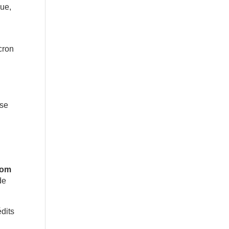
que,
cron
 se
Tom
de
édits