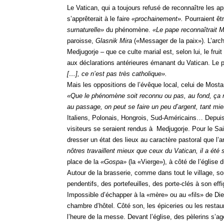
Le Vatican, qui a toujours refusé de reconnaître les ap
s’apprêterait à le faire
«prochainement».
Pourraient êt
surnaturelle»
du phénomène.
«Le pape reconnaîtrait 
paroisse,
Glasnik Mira
(«Messager de la paix»). L’arch
Medjugorje – que ce culte marial est, selon lui, le fru
aux déclarations antérieures émanant du Vatican. Le
[…], ce n’est pas très catholique».
Mais les oppositions de l’évêque local, celui de Mostar,
«Que le phénomène soit reconnu ou pas, au fond, ça ne 
au passage, on peut se faire un peu d’argent, tant mi
Italiens, Polonais, Hongrois, Sud-Américains… Depuis
visiteurs se seraient rendus à Medjugorje. Pour le Sain
dresser un état des lieux au caractère pastoral que l’
nôtres travaillent mieux que ceux du Vatican, il a été 
place de la
«Gospa»
(la «Vierge»), à côté de l’église d
Autour de la brasserie, comme dans tout le village, s
pendentifs, des portefeuilles, des porte-clés à son eff
Impossible d’échapper à la «mère» ou au «fils» de Di
chambre d’hôtel. Côté son, les épiceries ou les restaur
l’heure de la messe. Devant l’église, des pèlerins s’a