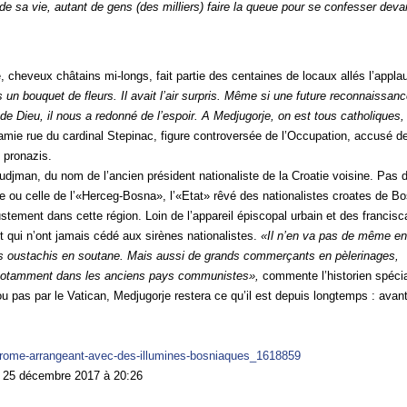
 de sa vie, autant de gens (des milliers) faire la queue pour se confesser deva
 cheveux châtains mi-longs, fait partie des centaines de locaux allés l’applau
is un bouquet de fleurs. Il avait l’air surpris. Même si une future reconnaissan
 de Dieu, il nous a redonné de l’espoir. A Medjugorje, on est tous catholiques,
e amie rue du cardinal Stepinac, figure controversée de l’Occupation, accusé d
 pronazis.
udjman, du nom de l’ancien président nationaliste de la Croatie voisine. Pas 
e ou celle de l’«Herceg-Bosna», l’«Etat» rêvé des nationalistes croates de Bo
ustement dans cette région. Loin de l’appareil épiscopal urbain et des francisc
t qui n’ont jamais cédé aux sirènes nationalistes.
«Il n’en va pas de même e
s oustachis en soutane. Mais aussi de grands commerçants en pèlerinages,
n, notamment dans les anciens pays communistes»,
commente l’historien spécia
 pas par le Vatican, Medjugorje restera ce qu’il est depuis longtemps : avant
ons-rome-arrangeant-avec-des-illumines-bosniaques_1618859
—
25 décembre 2017 à 20:26