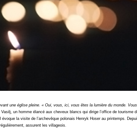
devant une église pleine. « Oui, vous, ici, vous êtes la lumière du monde. Vou
Vasilj, un homme élancé aux cheveux blancs qui dirige l’office de tourisme 
l évoque la visite de l’archevêque polonais Henryk Hoser au printemps. Depui
régulièrement, assurent les villageois.