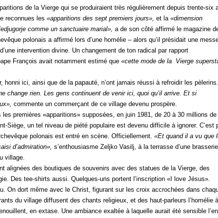
paritions de la Vierge qui se produiraient très régulièrement depuis trente-six 
re reconnues les
«apparitions des sept premiers jours»,
et la
«dimension
Medjugorje comme un sanctuaire marial»,
a de son côté affirmé le magazine de
evêque polonais a affirmé lors d’une homélie – alors qu’il présidait une mess
it d’une intervention divine. Un changement de ton radical par rapport
 pape François avait notamment estimé que
«cette mode de la Vierge superst
 honni ici, ainsi que de la papauté, n’ont jamais réussi à refroidir les pèlerins
change rien. Les gens continuent de venir ici, quoi qu’il arrive. Et si
eux»,
commente un commerçant de ce village devenu prospère.
 les premières «apparitions» supposées, en juin 1981, de 20 à 30 millions de
t-Siège, un tel niveau de piété populaire est devenu difficile à ignorer. C’est 
archevêque polonais est entré en scène. Officiellement.
«Et quand il a vu que 
saisi d’admiration»,
s’enthousiasme Zeljko Vasilj, à la terrasse d’une brasseri
u village.
ont alignées des boutiques de souvenirs avec des statues de la Vierge, des
igie. Des tee-shirts aussi. Quelques-uns portent l’inscription «I love Jésus».
eu. On dort même avec le Christ, figurant sur les croix accrochées dans chaq
ants du village diffusent des chants religieux, et des haut-parleurs l’homélie 
genouillent, en extase. Une ambiance exaltée à laquelle aurait été sensible l’e