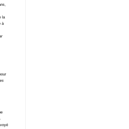
ans,
 la
e à
ar
.
pour
les
e
ue
à
nvoyé