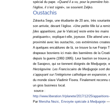
spécial du pape.
«Quand il a vu, pour la première fois
l’église, il s’est signé»,
se souvient Zeljko.
Oustachis
Zdravka Sego, une étudiante de 20 ans, très souriante,
son arrivée, devant l’église.
«Une petite fille lui a rem
[des apparitions, par le Vatican] reste entre les mains
pratiquants»,
explique-t-elle, joyeuse. Elle attend un
proximité avec les oustachis, ces extrémistes croates
A quelques encablures de là, se trouve la rue Franjo T
drapeaux bosniens ici mais des bannières de la Croati
depuis la guerre (1992-1995). Leur bastion se trouve j
de Sarajevo, qui se tiennent éloignés de Medjugorje, e
Herzégovine. Les Franciscains de Medjugorje sont de
s’appuyant sur l’intégrisme catholique en expansio
du monde slave Vladimir Fisera. Finalement reconnu ou
un gros business local.
source :
http://www.liberation.fr/planete/2017/12/25/appariti
Par
Mersiha Nezic
, Envoyée spéciale à Medjugorje