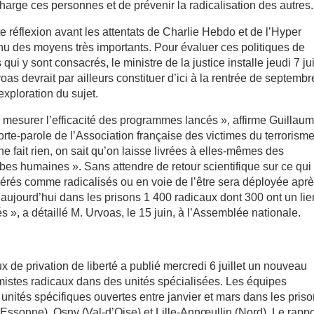
 charge ces personnes et de prévenir la radicalisation des autres.
tte réflexion avant les attentats de Charlie Hebdo et de l’Hyper
enu des moyens très importants. Pour évaluer ces politiques de
qui y sont consacrés, le ministre de la justice installe jeudi 7 jui
as devrait par ailleurs constituer d’ici à la rentrée de septembr
xploration du sujet.
e mesurer l’efficacité des programmes lancés », affirme Guillau
orte-parole de l’Association française des victimes du terrorisme
 ne fait rien, on sait qu’on laisse livrées à elles-mêmes des
es humaines ». Sans attendre de retour scientifique sur ce qui
epérés comme radicalisés ou en voie de l’être sera déployée apr
 a aujourd’hui dans les prisons 1 400 radicaux dont 300 ont un lie
 », a détaillé M. Urvoas, le 15 juin, à l’Assemblée nationale.
x de privation de liberté a publié mercredi 6 juillet un nouveau
mistes radicaux dans des unités spécialisées. Les équipes
q unités spécifiques ouvertes entre janvier et mars dans les pris
Essonne), Osny (Val-d’Oise) et Lille-Annœullin (Nord). Le rappo