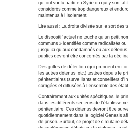
qui ont voulu partir en Syrie ou qui y sont al
considérés comme trop dangereux et endurcis
maintenus à l’isolement.
Lire aussi : La droite divisée sur le sort des
Le dispositif actuel ne touche qu’un petit n
communs » identifiés comme radicalisés ou en
jusqu’ici qu’aux condamnés ou aux détenus m
publics devront être concernés par la décl
Des grilles de détection (qui prennent en co
les autres détenus, etc.) testées depuis le 
pénitentiaires (surveillants et conseillers d’
corrigées et diffusées à l’ensemble des établi
Contrairement aux unités spécifiques, le pr
dans les différents secteurs de l’établissemen
pénitentiaire. Ces détenus devront être surv
quotidiennement dans le logiciel Genesis af
de prison. Surtout, ce projet de circulaire dé
de conférences-débats sur la violence, la re