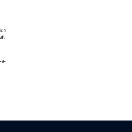
aide
ait
-a-