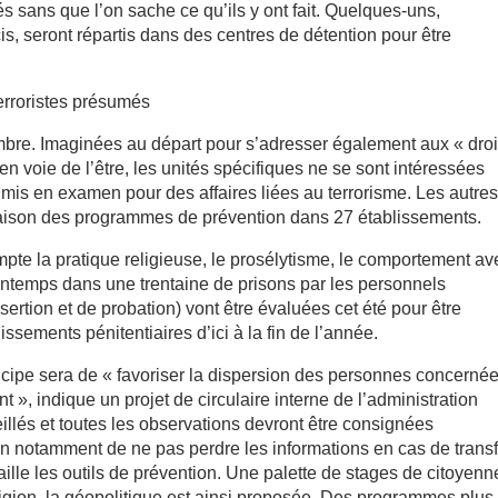
lés sans que l’on sache ce qu’ils y ont fait. Quelques-uns,
, seront répartis dans des centres de détention pour être
 terroristes présumés
ombre. Imaginées au départ pour s’adresser également aux « droi
 voie de l’être, les unités spécifiques ne se sont intéressées
is en examen pour des affaires liées au terrorisme. Les autre
inaison des programmes de prévention dans 27 établissements.
mpte la pratique religieuse, le prosélytisme, le comportement av
printemps dans une trentaine de prisons par les personnels
insertion et de probation) vont être évaluées cet été pour être
ssements pénitentiaires d’ici à la fin de l’année.
incipe sera de « favoriser la dispersion des personnes concerné
t », indique un projet de circulaire interne de l’administration
eillés et toutes les observations devront être consignées
in notamment de ne pas perdre les informations en cas de transf
taille les outils de prévention. Une palette de stages de citoyenn
ligion, la géopolitique est ainsi proposée. Des programmes plus