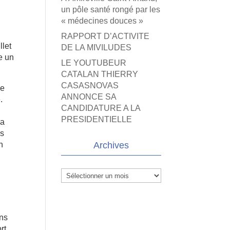
un pôle santé rongé par les
« médecines douces »
RAPPORT D’ACTIVITE
llet
DE LA MIVILUDES
e un
LE YOUTUBEUR
CATALAN THIERRY
CASASNOVAS
me
ANNONCE SA
.
CANDIDATURE A LA
PRESIDENTIELLE
 a
ès
n
Archives
Archives
ons
rt