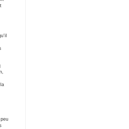
t
u’il
s
q
n,
 la
n peu
s