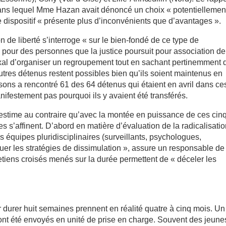
dans lequel Mme Hazan avait dénoncé un choix « potentiellemen
dispositif « présente plus d’inconvénients que d’avantages ».
n de liberté s’interroge « sur le bien-fondé de ce type de
 pour des personnes que la justice poursuit pour association de
doxal d’organiser un regroupement tout en sachant pertinemment q
utres détenus restent possibles bien qu’ils soient maintenus en
isons a rencontré 61 des 64 détenus qui étaient en avril dans ce
nifestement pas pourquoi ils y avaient été transférés.
n estime au contraire qu’avec la montée en puissance de ces cin
 s’affinent. D’abord en matière d’évaluation de la radicalisatio
 équipes pluridisciplinaires (surveillants, psychologues,
er les stratégies de dissimulation », assure un responsable de
etiens croisés menés sur la durée permettent de « déceler les
durer huit semaines prennent en réalité quatre à cinq mois. U
 ont été envoyés en unité de prise en charge. Souvent des jeune