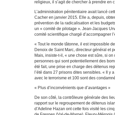
religieux, il s’agit de chercher à prendre en
L’administration pénitentiaire avait lancé ce
Cacher en janvier 2015. Elle a, depuis, obt
prévention de la radicalisation et les budgets 
un « comité de pilotage ». Jean-Jacques Urvo
comité scientifique chargé d’accompagner l’e
« Tout le monde tâtonne, il est impossible d
Denoix de Saint Marc, directeur général et p
Mais, insiste-t-il, « une chose est sûre, si on
personnes qui sont potentiellement des bomb
été fait, une prise en charge des détenus r
l’été dans 27 prisons dites sensibles. « Il y
avec le terrorisme et 100 sont des condamnés
« Plus d’inconvénients que d’avantages »
De son côté, la contrôleure générale des lieu
rapport sur le regroupement de détenus isla
d’Adeline Hazan ont cette fois visité les cin
de Fresnes (Val-de-Marne), Fleury-Mérogis (