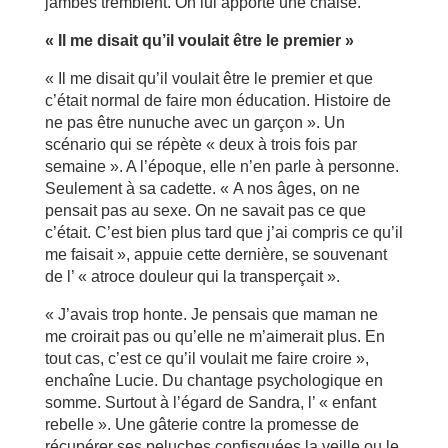
jambes tremblent. On lui apporte une chaise.
« Il me disait qu’il voulait être le premier »
« Il me disait qu’il voulait être le premier et que
c’était normal de faire mon éducation. Histoire de
ne pas être nunuche avec un garçon ». Un
scénario qui se répète « deux à trois fois par
semaine ». A l’époque, elle n’en parle à personne.
Seulement à sa cadette. « A nos âges, on ne
pensait pas au sexe. On ne savait pas ce que
c’était. C’est bien plus tard que j’ai compris ce qu’il
me faisait », appuie cette dernière, se souvenant
de l’ « atroce douleur qui la transperçait ».
« J’avais trop honte. Je pensais que maman ne
me croirait pas ou qu’elle ne m’aimerait plus. En
tout cas, c’est ce qu’il voulait me faire croire »,
enchaîne Lucie. Du chantage psychologique en
somme. Surtout à l’égard de Sandra, l’ « enfant
rebelle ». Une gâterie contre la promesse de
récupérer ses peluches confisquées la veille ou le