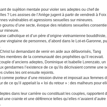
t de sujétion mentale pour violer ses adeptes ou chef de
lles ? Les assises de l’Ariège jugent à partir de vendredi à Foix
nes vulnérables et agressions sexuelles sur mineures.
le gourou d’une secte, évoque des relations sexuelles consenti
sur mineure.
çaise catholique et d’un père d’origine vietnamienne bouddhiste,
une vingtaine de personnes, d’abord dans le Lot-et-Garonne, pu
.
 Christ lui demandant de venir en aide aux défavorisés, Tang
c les membres de la communauté des prophéties qu’il recevait.
un couple d’anciens adeptes, Dominique et Isabelle Lorenzato, un
aux gendarmes l’existence de ce qu’ils décrivaient comme une s
s civiles les ont ensuite rejoints.
ait comme porteur d’une mission divine et imposait aux femmes 
 de ce qu’il appelait la « loi du retour » : des malheurs pour el
adeptes dans leur carrière ou constituait les couples, rapportent 
ait une crainte et une déférence telles qu’elles n’avaient d’autre
.