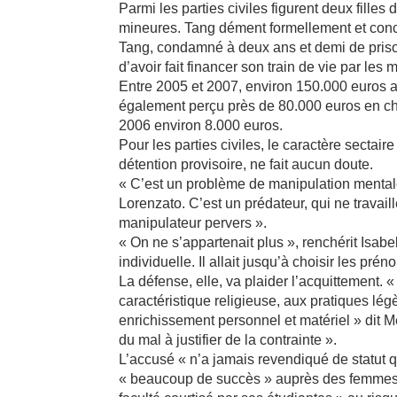
Parmi les parties civiles figurent deux filles
mineures. Tang dément formellement et conc
Tang, condamné à deux ans et demi de priso
d’avoir fait financer son train de vie par le
Entre 2005 et 2007, environ 150.000 euros au
également perçu près de 80.000 euros en c
2006 environ 8.000 euros.
Pour les parties civiles, le caractère sectai
détention provisoire, ne fait aucun doute.
« C’est un problème de manipulation mental
Lorenzato. C’est un prédateur, qui ne travaille
manipulateur pervers ».
« On ne s’appartenait plus », renchérit Isabe
individuelle. Il allait jusqu’à choisir les pré
La défense, elle, va plaider l’acquittement. 
caractéristique religieuse, aux pratiques lég
enrichissement personnel et matériel » dit Me
du mal à justifier de la contrainte ».
L’accusé « n’a jamais revendiqué de statut q
« beaucoup de succès » auprès des femmes e