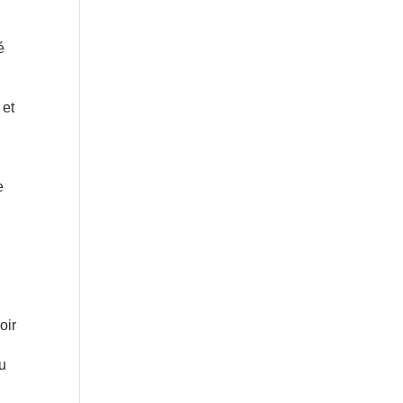
é
 et
e
oir
eu