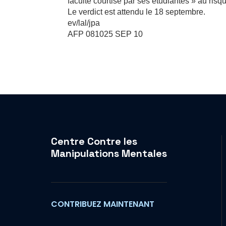
faculté courtisé par ses étudiantes » au risqu
Le verdict est attendu le 18 septembre.
ev/lal/jpa
AFP 081025 SEP 10
Centre Contre les
Manipulations Mentales
CONTRIBUEZ MAINTENANT