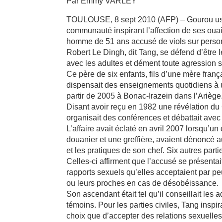
Par Emmy VARLEY
TOULOUSE, 8 sept 2010 (AFP) – Gourou usan
communauté inspirant l’affection de ses ouai
homme de 51 ans accusé de viols sur person
Robert Le Dingh, dit Tang, se défend d’être 
avec les adultes et dément toute agression 
Ce père de six enfants, fils d’une mère fran
dispensait des enseignements quotidiens à 
partir de 2005 à Bonac-Irazein dans l’Ariège
Disant avoir reçu en 1982 une révélation du
organisait des conférences et débattait ave
L’affaire avait éclaté en avril 2007 lorsqu’
douanier et une greffière, avaient dénoncé 
et les pratiques de son chef. Six autres partie
Celles-ci affirment que l’accusé se présent
rapports sexuels qu’elles acceptaient par peur
ou leurs proches en cas de désobéissance.
Son ascendant était tel qu’il conseillait les 
témoins. Pour les parties civiles, Tang inspir
choix que d’accepter des relations sexuelles