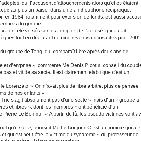
 d’adeptes, qui l’accusent d’attouchements alors qu’elles étaient
ède au plus un baiser dans un élan d’euphorie réciproque.
n en 1984 notamment pour extorsion de fonds, est aussi accus
s membres du groupe.
raient été versés sur les comptes de l’accusé, qui aurait
hèques tout en déclarant comme revenus imposables pour 2005
re du groupe de Tang, qui comparaît libre après deux ans de
e et d’emprise », commente Me Denis Picotin, conseil du coupl
 pas et vit de sa secte. Il est clairement établi que c’est un
lle Lorenzato. « On n’avait plus de libre arbitre, plus de pensée
noms de nos enfants ».
« Il ne s’agit absolument pas d’une secte » mais d’un « groupe à
ères et libres », dont les membres « ont bénéficié d’un
 Pierre Le Bonjour. « A partir de là, les pseudo victimes vont av
uel qu’il soit », poursuit Me Le Bonjour. C’est un homme qui a 
t qui est peut-être la victime du syndrome « du professeur de