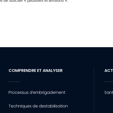
e de susciter « jalousies et tensions ».
COMPRENDRE ET ANALYSER
ACT
Processus d’embrigadement
Sant
Techniques de destabilisation