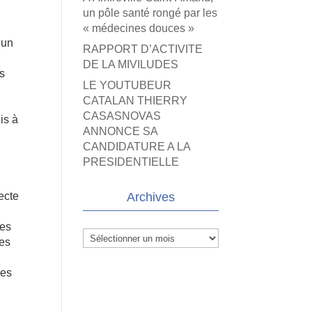
un pôle santé rongé par les
« médecines douces »
 un
RAPPORT D’ACTIVITE
DE LA MIVILUDES
es
LE YOUTUBEUR
CATALAN THIERRY
CASASNOVAS
is à
ANNONCE SA
CANDIDATURE A LA
PRESIDENTIELLE
ecte
Archives
des
Archives
les
des