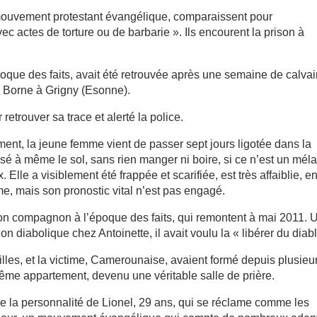
mouvement protestant évangélique, comparaissent pour
ec actes de torture ou de barbarie ». Ils encourent la prison à
époque des faits, avait été retrouvée après une semaine de calvai
e Borne à Grigny (Esonne).
 retrouver sa trace et alerté la police.
ment, la jeune femme vient de passer sept jours ligotée dans la
osé à même le sol, sans rien manger ni boire, si ce n’est un mél
 Elle a visiblement été frappée et scarifiée, est très affaiblie, e
e, mais son pronostic vital n’est pas engagé.
t son compagnon à l’époque des faits, qui remontent à mai 2011. 
n diabolique chez Antoinette, il avait voulu la « libérer du diabl
illes, et la victime, Camerounaise, avaient formé depuis plusieu
ême appartement, devenu une véritable salle de prière.
de la personnalité de Lionel, 29 ans, qui se réclame comme les