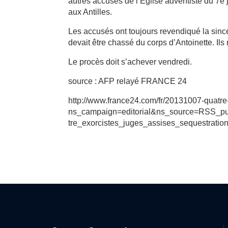
autres accusés de l’Eglise adventiste du 7
aux Antilles.
Les accusés ont toujours revendiqué la sincé
devait être chassé du corps d’Antoinette. Ils
Le procès doit s’achever vendredi.
source : AFP relayé FRANCE 24
http://www.france24.com/fr/20131007-quatre-
ns_campaign=editorial&ns_source=RSS_
tre_exorcistes_juges_assises_sequestration