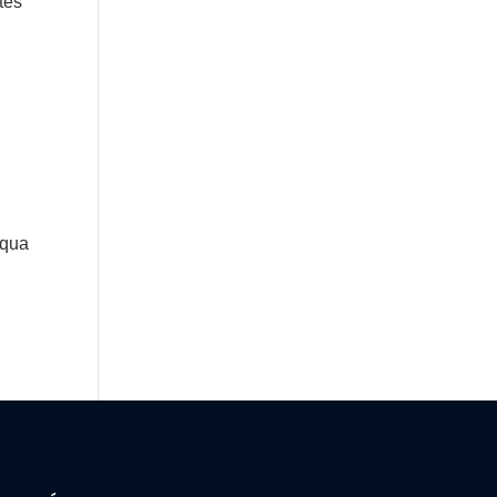
tes
_qua