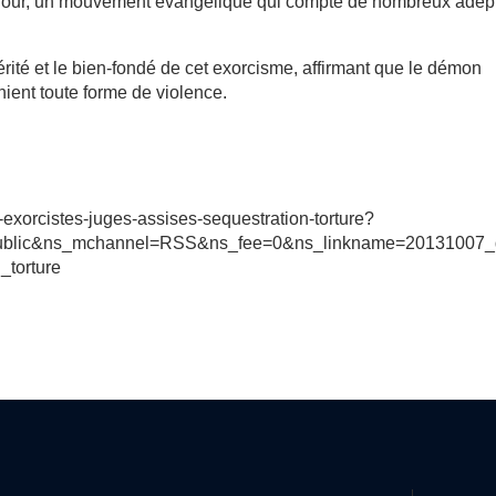
e jour, un mouvement évangélique qui compte de nombreux adep
rité et le bien-fondé de cet exorcisme, affirmant que le démon
 nient toute forme de violence.
exorcistes-juges-assises-sequestration-torture?
public&ns_mchannel=RSS&ns_fee=0&ns_linkname=20131007
_torture