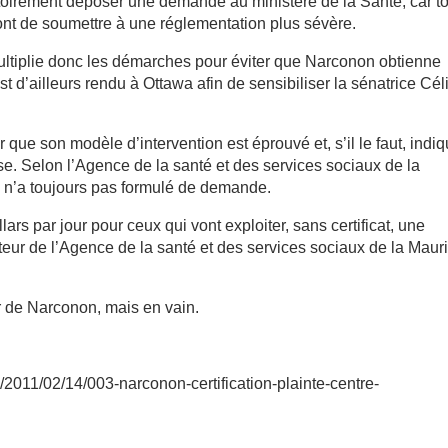
gatoirement déposer une demande au ministère de la Santé, car t
ont de soumettre à une réglementation plus sévère.
ltiplie donc les démarches pour éviter que Narconon obtienne
’est d’ailleurs rendu à Ottawa afin de sensibiliser la sénatrice Cél
que son modèle d’intervention est éprouvé et, s’il le faut, indiq
se. Selon l’Agence de la santé et des services sociaux de la
 n’a toujours pas formulé de demande.
ars par jour pour ceux qui vont exploiter, sans certificat, une
teur de l’Agence de la santé et des services sociaux de la Maur
r de Narconon, mais en vain.
/2011/02/14/003-narconon-certification-plainte-centre-