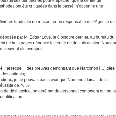
poursuit ses démarches pour empêcher que le centre de
méthodes ont été critiquées dans le passé, n’obtienne une
ivières lundi afin de rencontrer un responsable de l’Agence de
déposée par M. Edgar Love, le 8 octobre dernier, au bureau du
nt de trois pages dénonce le centre de désintoxication Narcon
 ont souvent été évoqués.
oyé, j’ai recueilli des preuves démontrant que Narconon […] gère
 des patients;
ndieux, je ne pouvais pas savoir que Narconon faisait de la
réussite de 76 %;
e de désintoxication géré par du personnel compétent et non p
ualification.