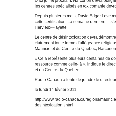
D’ici juillet prochain, Narconon devra obli
les centres spécialisés en toxicomanie devr
Depuis plusieurs mois, David Edgar Love mu
cette certification. La semaine dernière, il s
Hervieux-Payette.
Le centre de désintoxication devra démontrer 
clairement toute forme d’allégeance religieu
Mauricie et du Centre-du-Québec, Narconon
« Cela représente plusieurs centaines de doll
ressource comme celle-là », indique le direc
et du Centre-du-Québec.
Radio-Canada a tenté de joindre le directeu
le lundi 14 février 2011
http://www.radio-canada.ca/regions/mauricie
desintoxication.shtml