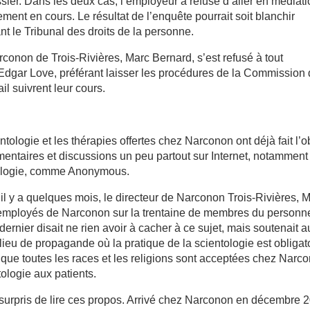
ssier. Dans les deux cas, l’employeur a refusé d’aller en médiat
ment en cours. Le résultat de l’enquête pourrait soit blanchir
t le Tribunal des droits de la personne.
rconon de Trois-Rivières, Marc Bernard, s’est refusé à tout
Edgar Love, préférant laisser les procédures de la Commission
il suivrent leur cours.
tologie et les thérapies offertes chez Narconon ont déjà fait l’o
entaires et discussions un peu partout sur Internet, notamment
ntologie, comme Anonymous.
l y a quelques mois, le directeur de Narconon Trois-Rivières, 
 employés de Narconon sur la trentaine de membres du personn
dernier disait ne rien avoir à cacher à ce sujet, mais soutenait a
lieu de propagande où la pratique de la scientologie est obligat
que toutes les races et les religions sont acceptées chez Narc
ologie aux patients.
é surpris de lire ces propos. Arrivé chez Narconon en décembre 