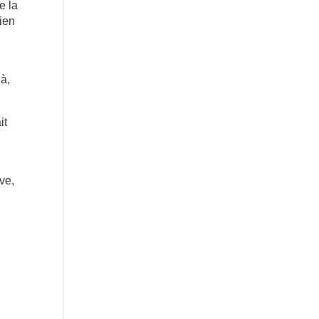
e la
ien
à,
it
ve,
a