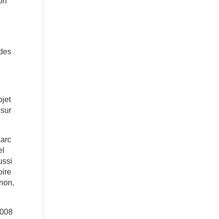
ion
 des
bjet
 sur
Marc
el
ussi
oire
onon,
2008