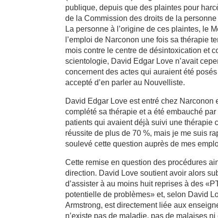
publique, depuis que des plaintes pour harcè
de la Commission des droits de la personne
La personne à l’origine de ces plaintes, le M
l’emploi de Narconon une fois sa thérapie t
mois contre le centre de désintoxication et 
scientologie, David Edgar Love n’avait cepen
concernent des actes qui auraient été posés a
accepté d’en parler au Nouvelliste.
David Edgar Love est entré chez Narconon 
complété sa thérapie et a été embauché par N
patients qui avaient déjà suivi une thérapie
réussite de plus de 70 %, mais je me suis r
soulevé cette question auprès de mes employe
Cette remise en question des procédures ains
direction. David Love soutient avoir alors s
d’assister à au moins huit reprises à des «
potentielle de problèmes» et, selon David Lov
Armstrong, est directement liée aux enseignem
n’existe pas de maladie, pas de malaises ni