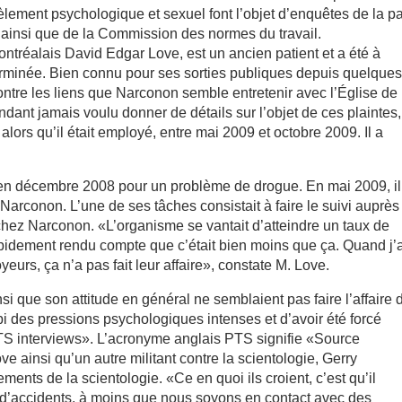
lement psychologique et sexuel font l’objet d’enquêtes de la pa
 ainsi que de la Commission des normes du travail.
ontréalais David Edgar Love, est un ancien patient et a été à
erminée. Bien connu pour ses sorties publiques depuis quelque
contre les liens que Narconon semble entretenir avec l’Église de
dant jamais voulu donner de détails sur l’objet de ces plaintes,
lors qu’il était employé, entre mai 2009 et octobre 2009. Il a
en décembre 2008 pour un problème de drogue. En mai 2009, il
arconon. L’une de ses tâches consistait à faire le suivi auprès
 chez Narconon. «L’organisme se vantait d’atteindre un taux de
apidement rendu compte que c’était bien moins que ça. Quand j’
urs, ça n’a pas fait leur affaire», constate M. Love.
i que son attitude en général ne semblaient pas faire l’affaire 
ubi des pressions psychologiques intenses et d’avoir été forcé
PTS interviews». L’acronyme anglais PTS signifie «Source
e ainsi qu’un autre militant contre la scientologie, Gerry
ents de la scientologie. «Ce en quoi ils croient, c’est qu’il
 d’accidents, à moins que nous soyons en contact avec des