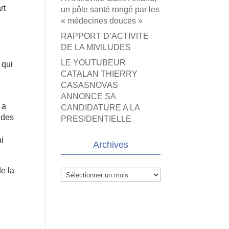
rt
un pôle santé rongé par les
« médecines douces »
RAPPORT D’ACTIVITE
s
DE LA MIVILUDES
LE YOUTUBEUR
 qui
CATALAN THIERRY
CASASNOVAS
ANNONCE SA
 a
CANDIDATURE A LA
 des
PRESIDENTIELLE
ai
Archives
de la
Archives