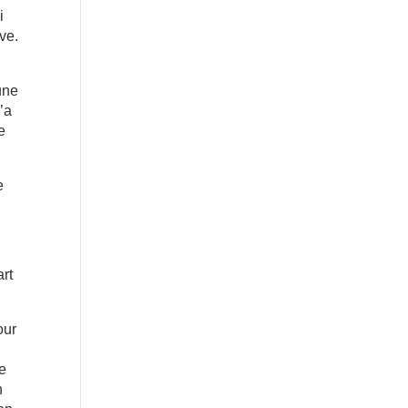
i
ve.
une
’a
e
e
art
our
ce
n