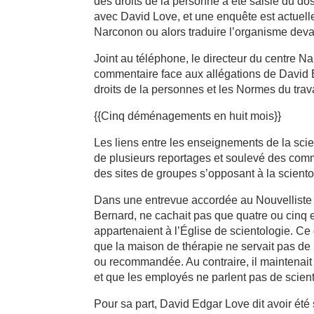
des droits de la personne a été saisie du do
avec David Love, et une enquête est actuelle
Narconon ou alors traduire l’organisme devan
Joint au téléphone, le directeur du centre Na
commentaire face aux allégations de David 
droits de la personnes et les Normes du trava
{{Cinq déménagements en huit mois}}
Les liens entre les enseignements de la scien
de plusieurs reportages et soulevé des comm
des sites de groupes s’opposant à la scie
Dans une entrevue accordée au Nouvelliste i
Bernard, ne cachait pas que quatre ou cinq
appartenaient à l’Église de scientologie. Ce 
que la maison de thérapie ne servait pas de 
ou recommandée. Au contraire, il maintenait 
et que les employés ne parlent pas de scient
Pour sa part, David Edgar Love dit avoir ét