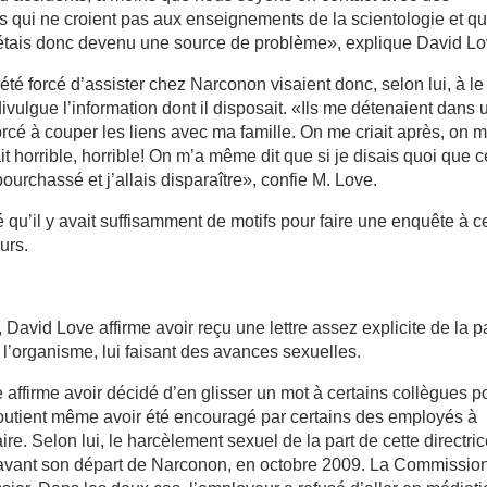
 qui ne croient pas aux enseignements de la scientologie et qu
j’étais donc devenu une source de problème», explique David Lo
été forcé d’assister chez Narconon visaient donc, selon lui, à le
ivulgue l’information dont il disposait. «Ils me détenaient dans 
forcé à couper les liens avec ma famille. On me criait après, on m
horrible, horrible! On m’a même dit que si je disais quoi que c
 pourchassé et j’allais disparaître», confie M. Love.
qu’il y avait suffisamment de motifs pour faire une enquête à c
urs.
David Love affirme avoir reçu une lettre assez explicite de la p
 l’organisme, lui faisant des avances sexuelles.
 affirme avoir décidé d’en glisser un mot à certains collègues p
l soutient même avoir été encouragé par certains des employés à
re. Selon lui, le harcèlement sexuel de la part de cette directri
s avant son départ de Narconon, en octobre 2009. La Commissio