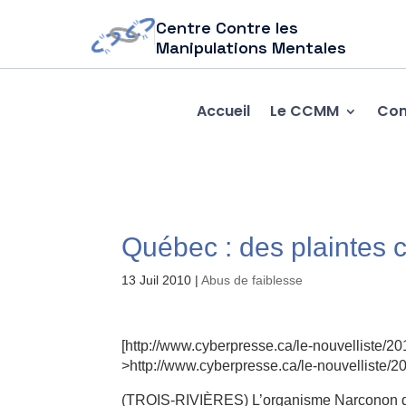
Centre Contre les
Manipulations Mentales
Accueil
Le CCMM
Com
Québec : des plaintes 
13 Juil 2010
|
Abus de faiblesse
[http://www.cyberpresse.ca/le-nouvelliste/
>http://www.cyberpresse.ca/le-nouvelliste/
(TROIS-RIVIÈRES) L’organisme Narconon de T