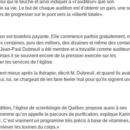
i qui le touche et ainsi indiquer à «l’auditeur» que son
 de sa vie. Le but de chaque audition est d’obtenir un gain, une s
s de progresser sur le pont vers la «liberté totale».
on est toutefois payante. Elle commence parfois gratuitement, 
des centaines, puis des milliers, des dizaines et même des centa
. Jean-Paul Dubreuil a été membre et a travaillé comme auditeur
 mais il se souvient encore de la pression exercée sur les
r les services de l’église.
nt mieux après la thérapie, décrit M. Dubreuil, et quand ils ava
qui, lui, se chargeait de les faire feeler mal pour qu’ils signent u
udition, l’église de scientologie de Québec propose aussi à ses
ramme qu’on appelle le parcours de purification, explique Kari
c. C’est vraiment un programme très précis à base de vitamines,
nlever les toxines du corps.»