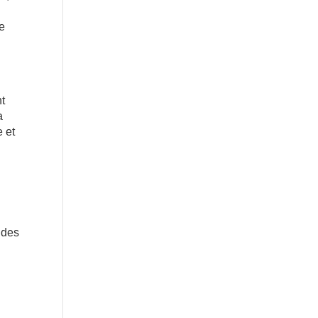
de
nt
a
e et
 des