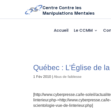
Centre Contre les
Manipulations Mentales
Accueil
Le CCMM
Com
Québec : L’Église de la 
1 Fév 2010
|
Abus de faiblesse
[http://www.cyberpresse.ca/le-soleil/actuali
linterieur.php->http://www.cyberpresse.ca/le
scientologie-vue-de-linterieur.php]