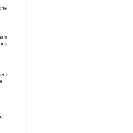
orte
mais
ines
ient
ne
ne