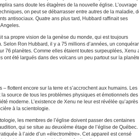
emplira sans doute les étagères de la nouvelle église. L’ouvrage
 techniques, on peut se débarrasser entre autres de la maladie, 
nts antisociaux. Quatre ans plus tard, Hubbard raffinait ses
s Angeles.
it sa propre vision de la genèse du monde, qui est toujours
. Selon Ron Hubbard, il y a 75 millions d’années, un conquéra
r 76 planètes. Comme elles étaient toutes surpeuplées, Xenu 
 ils ont été largués dans des volcans un peu partout sur la planèt
– flottent encore sur la terre et s’accrochent aux humains. Les
t la source de tous les problèmes physiques et émotionnels des
ciété moderne. L’existence de Xenu ne leur est révélée qu’après
cière à la scientologie.
ntologie, les membres de l’église doivent passer des centaines
’audition, qui se situe au deuxième étage de l’église de Québec.
ratiquée à l’aide d’un «électromètre». Cet appareil est censé