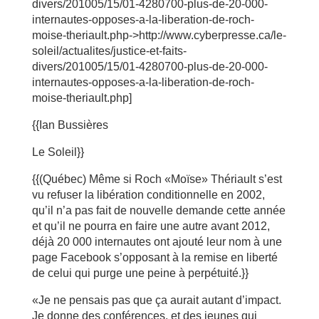
divers/201005/15/01-4280700-plus-de-20-000-
internautes-opposes-a-la-liberation-de-roch-
moise-theriault.php->http://www.cyberpresse.ca/le-
soleil/actualites/justice-et-faits-
divers/201005/15/01-4280700-plus-de-20-000-
internautes-opposes-a-la-liberation-de-roch-
moise-theriault.php]
{{Ian Bussières
Le Soleil}}
{{(Québec) Même si Roch «Moïse» Thériault s’est
vu refuser la libération conditionnelle en 2002,
qu’il n’a pas fait de nouvelle demande cette année
et qu’il ne pourra en faire une autre avant 2012,
déjà 20 000 internautes ont ajouté leur nom à une
page Facebook s’opposant à la remise en liberté
de celui qui purge une peine à perpétuité.}}
«Je ne pensais pas que ça aurait autant d’impact.
Je donne des conférences, et des jeunes qui