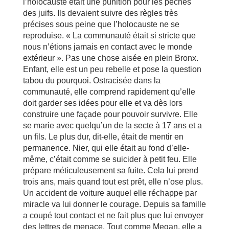
l’holocauste était une punition pour les péchés
des juifs. Ils devaient suivre des règles très
précises sous peine que l’holocauste ne se
reproduise. « La communauté était si stricte que
nous n’étions jamais en contact avec le monde
extérieur ». Pas une chose aisée en plein Bronx.
Enfant, elle est un peu rebelle et pose la question
tabou du pourquoi. Ostracisée dans la
communauté, elle comprend rapidement qu’elle
doit garder ses idées pour elle et va dès lors
construire une façade pour pouvoir survivre. Elle
se marie avec quelqu’un de la secte à 17 ans et a
un fils. Le plus dur, dit-elle, était de mentir en
permanence. Nier, qui elle était au fond d’elle-
même, c’était comme se suicider à petit feu. Elle
prépare méticuleusement sa fuite. Cela lui prend
trois ans, mais quand tout est prêt, elle n’ose plus.
Un accident de voiture auquel elle réchappe par
miracle va lui donner le courage. Depuis sa famille
a coupé tout contact et ne fait plus que lui envoyer
des lettres de menace. Tout comme Megan, elle a