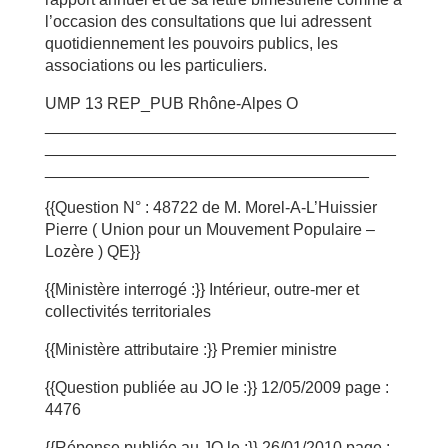
l’occasion des consultations que lui adressent
quotidiennement les pouvoirs publics, les
associations ou les particuliers.
UMP 13 REP_PUB Rhône-Alpes O
_______________________________________
_______________________________________
____________________________________
{{Question N° : 48722 de M. Morel-A-L’Huissier
Pierre ( Union pour un Mouvement Populaire –
Lozère ) QE}}
{{Ministère interrogé :}} Intérieur, outre-mer et
collectivités territoriales
{{Ministère attributaire :}} Premier ministre
{{Question publiée au JO le :}} 12/05/2009 page :
4476
{{Réponse publiée au JO le :}} 26/01/2010 page :