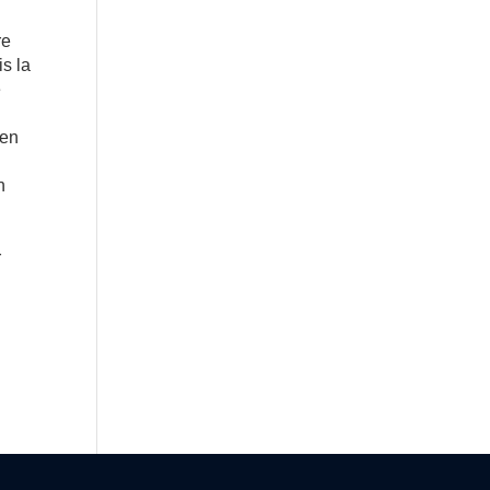
re
is la
e
 en
n
r