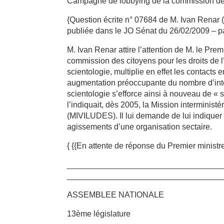
Campagne de lobbying de la commission des
{Question écrite n° 07684 de M. Ivan Rena
publiée dans le JO Sénat du 26/02/2009 – 
M. Ivan Renar attire l’attention de M. le Pr
commission des citoyens pour les droits de 
scientologie, multiplie en effet les contacts 
augmentation préoccupante du nombre d’inte
scientologie s’efforce ainsi à nouveau de « s
l’indiquait, dès 2005, la Mission interministér
(MIVILUDES). Il lui demande de lui indiquer l
agissements d’une organisation sectaire.
{ {{En attente de réponse du Premier ministre
__________________________________
__________________________________
ASSEMBLEE NATIONALE
13ème législature