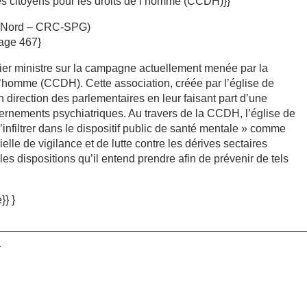
 citoyens pour les droits de l’homme (CCDH)}}
r (Nord – CRC-SPG)
page 467}
emier ministre sur la campagne actuellement menée par la
l’homme (CCDH). Cette association, créée par l’église de
en direction des parlementaires en leur faisant part d’une
rnements psychiatriques. Au travers de la CCDH, l’église de
’infiltrer dans le dispositif public de santé mentale » comme
ielle de vigilance et de lutte contre les dérives sectaires
es dispositions qu’il entend prendre afin de prévenir de tels
}} }
__________________________________________________
_