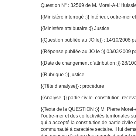
Question N° : 32569 de M. Morel-A-L’Huissi
{{Ministère interrogé :}} Intérieur, outre-mer et
{{Ministère attributaire :}} Justice
{{Question publiée au JO le}} : 14/10/2008 p
{{Réponse publiée au JO le :}} 03/03/2009 p
{{Date de changement d’attribution :}} 28/10
{{Rubrique :}} justice
{{Tête d’analyse}} : procédure
{{Analyse :}} partie civile. constitution. receva
{{Texte de la QUESTION :}} M. Pierre Morel-A-
l’outre-mer et des collectivités territoriale
qui a accepté la constitution de partie civi
communauté à caractère sectaire. Il lui dema
des moyens d’action des parents d’enfant ma