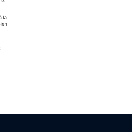
à la
bien
t