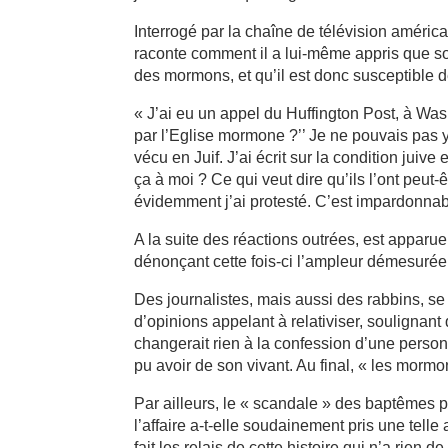
Interrogé par la chaîne de télévision améric
raconte comment il a lui-même appris que s
des mormons, et qu’il est donc susceptible d
« J’ai eu un appel du Huffington Post, à Was
par l’Eglise mormone ?’’ Je ne pouvais pas y c
vécu en Juif. J’ai écrit sur la condition juive
ça à moi ? Ce qui veut dire qu’ils l’ont peut-
évidemment j’ai protesté. C’est impardonnab
A la suite des réactions outrées, est apparu
dénonçant cette fois-ci l’ampleur démesurée 
Des journalistes, mais aussi des rabbins, se 
d’opinions appelant à relativiser, soulignant
changerait rien à la confession d’une person
pu avoir de son vivant. Au final, « les morm
Par ailleurs, le « scandale » des baptêmes
l’affaire a-t-elle soudainement pris une tel
fait les relais de cette histoire qui n’a rie