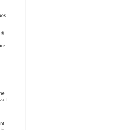
ues
rti
ire
 ne
vait
int
is,