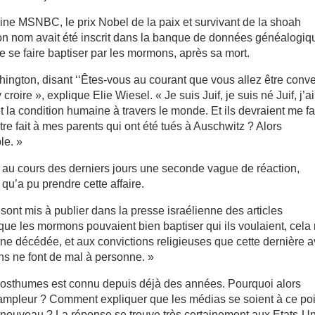
aine MSNBC, le prix Nobel de la paix et survivant de la shoah
on nom avait été inscrit dans la banque de données généalogiq
e se faire baptiser par les mormons, après sa mort.
hington, disant ‘‘Êtes-vous au courant que vous allez être conve
roire », explique Elie Wiesel. « Je suis Juif, je suis né Juif, j’ai
 et la condition humaine à travers le monde. Et ils devraient me fa
être fait à mes parents qui ont été tués à Auschwitz ? Alors
le. »
e au cours des derniers jours une seconde vague de réaction,
qu’a pu prendre cette affaire.
sont mis à publier dans la presse israélienne des articles
 que les mormons pouvaient bien baptiser qui ils voulaient, cela
ne décédée, et aux convictions religieuses que cette dernière a
ons ne font de mal à personne. »
 posthumes est connu depuis déjà des années. Pourquoi alors
le ampleur ? Comment expliquer que les médias se soient à ce po
n de nouveau ? La réponse se trouve très certainement aux Etats-Un