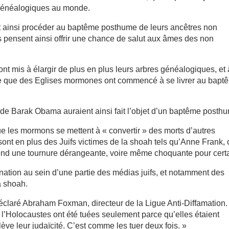
généalogiques au monde.
nt ainsi procéder au baptême posthume de leurs ancêtres non
 pensent ainsi offrir une chance de salut aux âmes des non
nt mis à élargir de plus en plus leurs arbres généalogiques, et 
me que des Eglises mormones ont commencé à se livrer au bapt
e de Barak Obama auraient ainsi fait l’objet d’un baptême posth
ue les mormons se mettent à « convertir » des morts d’autres
ont en plus des Juifs victimes de la shoah tels qu’Anne Frank,
prend une tournure dérangeante, voire même choquante pour cert
ignation au sein d’une partie des médias juifs, et notamment des
a shoah.
déclaré Abraham Foxman, directeur de la Ligue Anti-Diffamation.
 l’Holocaustes ont été tuées seulement parce qu’elles étaient
lève leur judaïcité. C’est comme les tuer deux fois. »