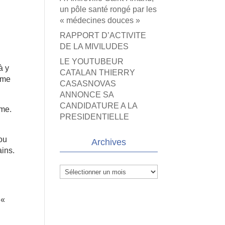
un pôle santé rongé par les
« médecines douces »
RAPPORT D’ACTIVITE
DE LA MIVILUDES
LE YOUTUBEUR
à y
CATALAN THIERRY
ême
CASASNOVAS
ANNONCE SA
CANDIDATURE A LA
ume.
PRESIDENTIELLE
 ou
Archives
ains.
Archives
 «